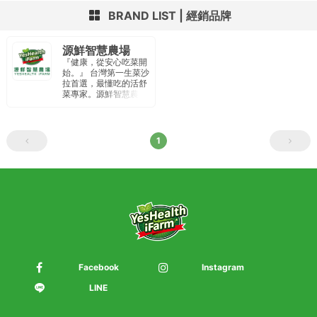
BRAND LIST
經銷品牌
源鮮智慧農場
『健康，從安心吃菜開
始。』 台灣第一生菜沙
拉首選，最懂吃的活舒
菜專家。源鮮智慧農場
以種植水耕蔬菜為主，
廠內通過IS22000國際
品質認證、HACCP食
品安全驗證。定期內外
1
部檢驗 針對農藥、重金
屬、大腸桿菌、李斯特
菌、沙門氏菌 為重點安
全檢驗項目 。 從產地到
餐桌 提供民眾安全、純
淨、新鮮食材。
Facebook
Instagram
LINE