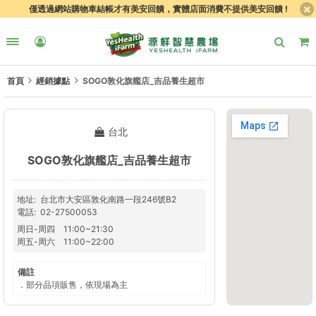
僅透過網站購物車結帳才有美安回饋，實體店面消費不提供美安回饋 !
首頁
經銷據點
SOGO敦化旗艦店_吉品養生超市
台北
SOGO敦化旗艦店_吉品養生超市
地址
台北市大安區敦化南路一段246號B2
電話
02-27500053
周日
-
周四
11:00
~
21:30
周五
-
周六
11:00
~
22:00
備註
．部分品項販售，依現場為主