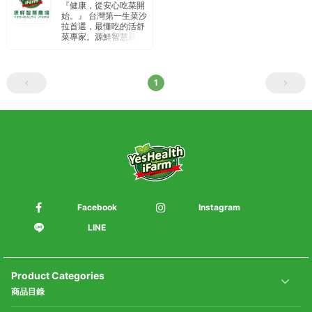
『健康，從安心吃菜開
始。』 台灣第一生菜沙
拉首選，最懂吃的活舒
菜專家。源鮮智慧農場
以種植水耕蔬菜為主，
廠內通過IS22000國際
品質認證、HACCP食
品安全驗證。定期內外
1
部檢驗 針對農藥、重金
屬、大腸桿菌、李斯特
菌、沙門氏菌 為重點安
全檢驗項目 。 從產地到
餐桌 提供民眾安全、純
淨、新鮮食材。
Facebook
Instagram
LINE
Product Categories
商品目錄