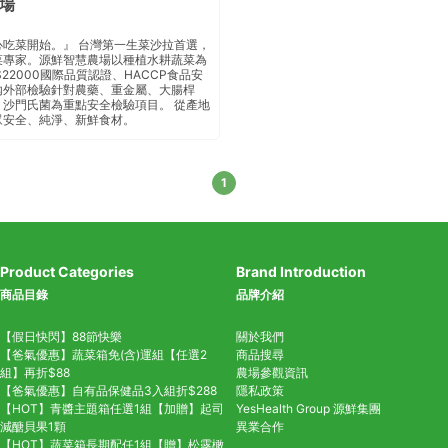
場
心吃菜開始。』 台灣第一生菜沙拉首選，
菜專家。源鮮智慧農場以種植水耕蔬菜為
S22000國際品質認證、HACCP食品安
外部檢驗 針對農藥、重金屬、大腸桿
沙門氏菌 為重點安全檢驗項目 。 從產地
眾安全、純淨、新鮮食材。
1
Product Categories
Brand Introduction
商品目錄
品牌介紹
【假日快閃】88節快樂
關於我們
【爸氣優惠】蔬菜箱免(含)運組【任選2
商品搜尋
組】再折$88
農場參觀資訊
【爸氣優惠】自有品保健品3入組折$288
隱私政策
【HOT】青醬主題箱任選1組【加贈】起司
YesHealth Group
源鮮集團
減醣貝果1顆
異業合作
【HOT】蔬菜箱長期配任1組【贈】松露橄