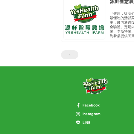
源鮮智慧農
『健康，從安
最懂吃的活舒
主， 廠內通過I
全驗證。定期內
菌、李斯特菌、
到餐桌 提供民
Facebook
Instagram
LINE