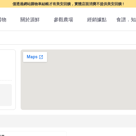
僅透過網站購物車結帳才有美安回饋，實體店面消費不提供美安回饋 !
購物
關於源鮮
參觀農場
經銷據點
食譜．知