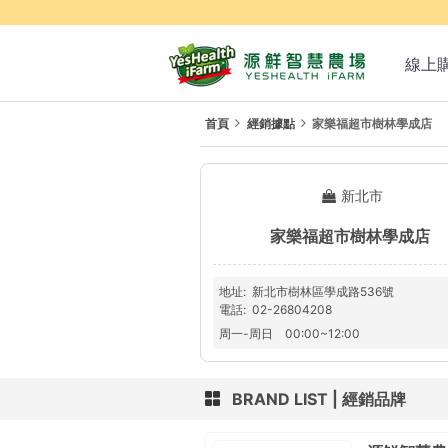
線上
首頁
經銷據點
家樂福超市樹林學成店
新北市
家樂福超市樹林學成店
地址
新北市樹林區學成路536號
電話
02-26804208
周一
-
周日
00:00
~
12:00
BRAND LIST
經銷品牌