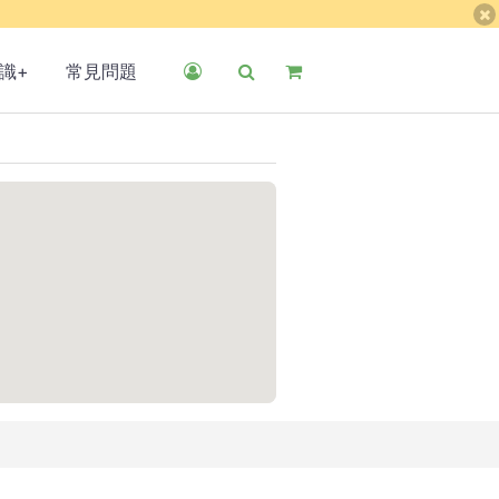
識+
常見問題