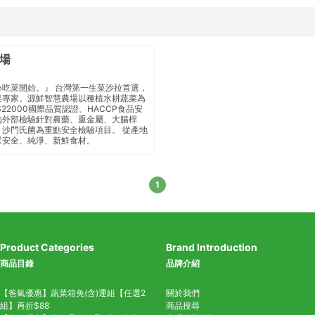
場
心吃菜開始。』 台灣第一生菜沙拉首選，
菜專家。源鮮智慧農場以種植水耕蔬菜為
S22000國際品質認證、HACCP食品安
外部檢驗 針對農藥、重金屬、大腸桿
沙門氏菌 為重點安全檢驗項目 。 從產地
眾安全、純淨、新鮮食材。
1
Product Categories
Brand Introduction
商品目錄
品牌介紹
【爸氣優惠】蔬菜箱免(含)運組【任選2
關於我們
組】再折$88
商品搜尋