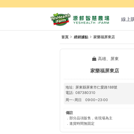
線上
首頁
經銷據點
家樂福屏東店
高雄、屏東
家樂福屏東店
地址
屏東縣屏東市仁愛路188號
電話
087380310
周一
-
周日
09:00
~
23:00
備註
．部分品項販售，依現場為主
．進貨時間無固定