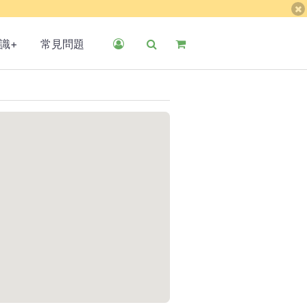
識+
常見問題