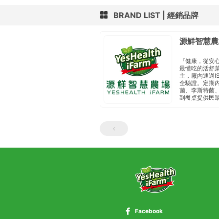
BRAND LIST
經銷品牌
源鮮智慧農
『健康，從安
最懂吃的活舒
主， 廠內通過I
全驗證。定期內
菌、李斯特菌、
到餐桌 提供民
Facebook