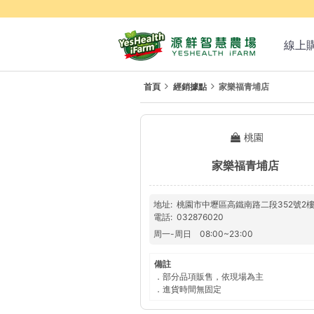
線上
首頁
經銷據點
家樂福青埔店
桃園
家樂福青埔店
地址
桃園市中壢區高鐵南路二段352號2
電話
032876020
周一
-
周日
08:00
~
23:00
備註
．部分品項販售，依現場為主
．進貨時間無固定