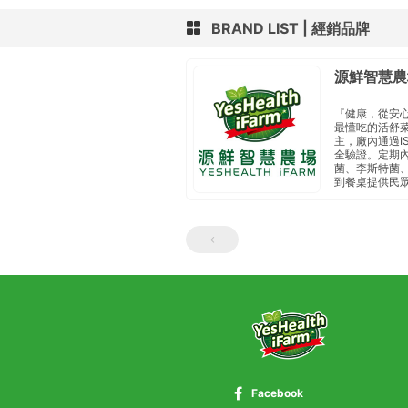
BRAND LIST
經銷品牌
源鮮智慧農
『健康，從安
最懂吃的活舒
主， 廠內通過I
全驗證。定期內
菌、李斯特菌、
到餐桌 提供民
Facebook