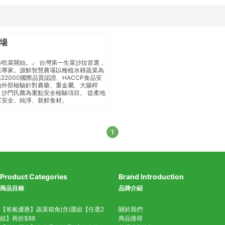
場
心吃菜開始。』 台灣第一生菜沙拉首選，
菜專家。源鮮智慧農場以種植水耕蔬菜為
S22000國際品質認證、HACCP食品安
外部檢驗 針對農藥、重金屬、大腸桿
沙門氏菌 為重點安全檢驗項目 。 從產地
眾安全、純淨、新鮮食材。
1
Product Categories
Brand Introduction
商品目錄
品牌介紹
【爸氣優惠】蔬菜箱免(含)運組【任選2
關於我們
組】再折$88
商品搜尋