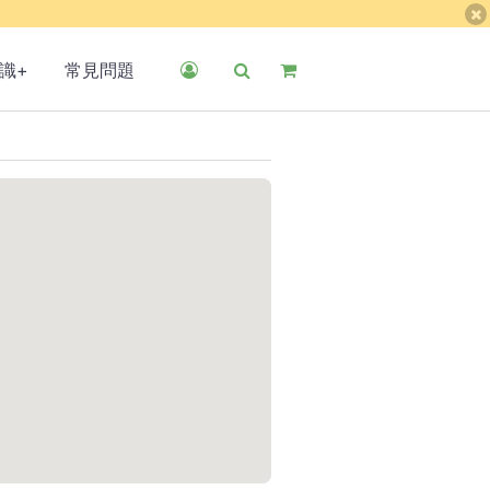
識+
常見問題