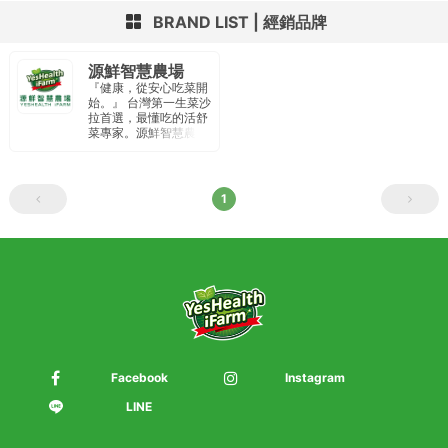
BRAND LIST
經銷品牌
源鮮智慧農場
『健康，從安心吃菜開
始。』 台灣第一生菜沙
拉首選，最懂吃的活舒
菜專家。源鮮智慧農場
以種植水耕蔬菜為主，
廠內通過IS22000國際
品質認證、HACCP食
品安全驗證。定期內外
1
部檢驗 針對農藥、重金
屬、大腸桿菌、李斯特
菌、沙門氏菌 為重點安
全檢驗項目 。 從產地到
餐桌 提供民眾安全、純
淨、新鮮食材。
Facebook
Instagram
LINE