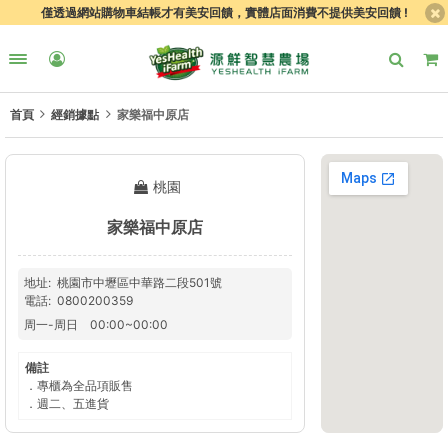
僅透過網站購物車結帳才有美安回饋，實體店面消費不提供美安回饋 !
首頁
經銷據點
家樂福中原店
桃園
家樂福中原店
地址
桃園市中壢區中華路二段501號
電話
0800200359
周一
-
周日
00:00
~
00:00
備註
．專櫃為全品項販售
．週二、五進貨