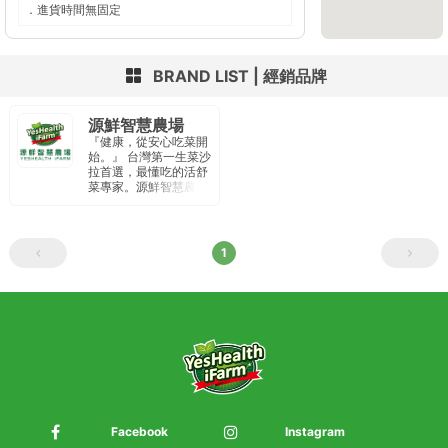
．進貨時間無固定
BRAND LIST
經銷品牌
源鮮智慧農場
『健康，從安心吃菜開
始。』 台灣第一生菜沙
拉首選，最懂吃的活舒
菜專家。源鮮智慧農場
以種植水耕蔬菜為主，
廠內通過IS22000國際
品質認證、HACCP食
品安全驗證。定期內外
1
部檢驗 針對農藥、重金
屬、大腸桿菌、李斯特
菌、沙門氏菌 為重點安
全檢驗項目 。 從產地到
餐桌 提供民眾安全、純
淨、新鮮食材。
Facebook
Instagram