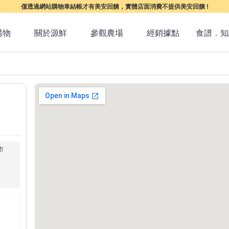
僅透過網站購物車結帳才有美安回饋，實體店面消費不提供美安回饋 !
購物
關於源鮮
參觀農場
經銷據點
食譜．知
市