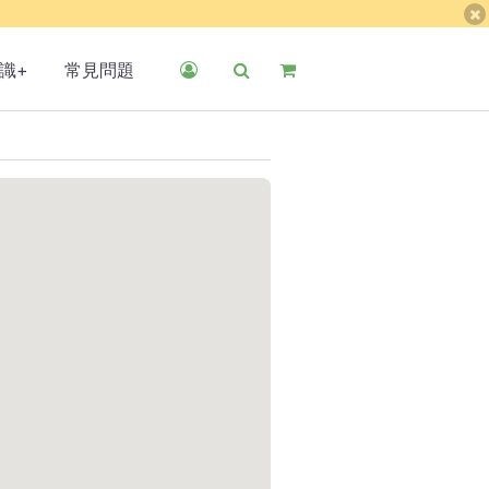
識+
常見問題