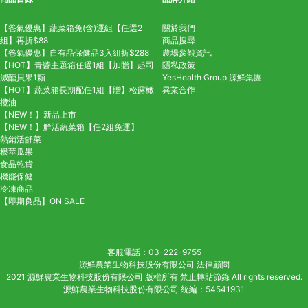
【爸氣優惠】蔬菜箱免(含)運組【任選2
關於我們
組】再折$88
商品搜尋
【爸氣優惠】自有品保健品3入組折$288
農場參觀資訊
【HOT】青醬主題箱任選1組【加贈】起司
隱私政策
減醣貝果1顆
YesHealth Group
源鮮集團
【HOT】蔬菜箱長期配任1組【贈】松露橄
異業合作
欖油
【NEW！】新品上市
【NEW！】鮮活蔬菜箱【任2組免運】
熱銷活舒菜
根莖瓜果
食品乾貨
機能保健
冷凍商品
【即期良品】ON SALE
客服電話
03-222-9755
源鮮農業生物科技股份有限公司 法律顧問
2021 源鮮農業生物科技股份有限公司 版權所有 禁止轉貼節錄 All rights reserved.
源鮮農業生物科技股份有限公司 統編：54541931