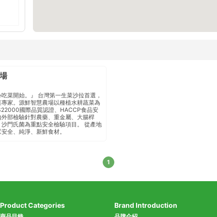
場
心吃菜開始。』 台灣第一生菜沙拉首選，
菜專家。源鮮智慧農場以種植水耕蔬菜為
S22000國際品質認證、HACCP食品安
外部檢驗 針對農藥、重金屬、大腸桿
沙門氏菌 為重點安全檢驗項目 。 從產地
眾安全、純淨、新鮮食材。
1
Product Categories
Brand Introduction
商品目錄
品牌介紹