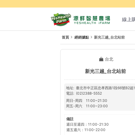
線上
首頁
經銷據點
新光三越_台北站前
台北
新光三越_台北站前
地址
臺北市中正區忠孝西路1段66號B2超
電話
(02)2388-5552
周日
-
周四
11:00
~
21:30
周五
-
周六
11:00
~
23:00
備註
週日至週四：11:00-21:30
週五週六：11:00-22:00