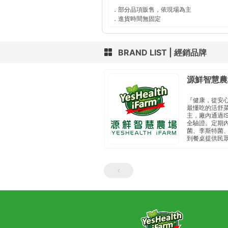
．部分品項販售，依現場為主
．進貨時間無固定
BRAND LIST
經銷品牌
源鮮智慧農
『健康，從安
最懂吃的活舒
主， 廠內通過I
全驗證。定期內
菌、李斯特菌、
到餐桌 提供民