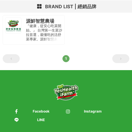
BRAND LIST
經銷品牌
源鮮智慧農場
『健康，從安心吃菜開
始。』 台灣第一生菜沙
拉首選，最懂吃的活舒
菜專家。源鮮智慧農場
以種植水耕蔬菜為主，
廠內通過IS22000國際
品質認證、HACCP食
品安全驗證。定期內外
1
部檢驗 針對農藥、重金
屬、大腸桿菌、李斯特
菌、沙門氏菌 為重點安
全檢驗項目 。 從產地到
餐桌 提供民眾安全、純
淨、新鮮食材。
Facebook
Instagram
LINE