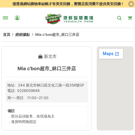
僅透過網站購物車結帳才有美安回饋，實體店面消費不提供美安回饋 !
首頁
經銷據點
Mia c'bon超市_林口三井店
新北市
Mia c'bon超市_林口三井店
地址
244 新北市林口區文化三路一段356號GF
電話
0226009648
周一
-
周日
11:00
~
21:30
備註
．部分品項販售，依現場為主
．進貨時間無固定