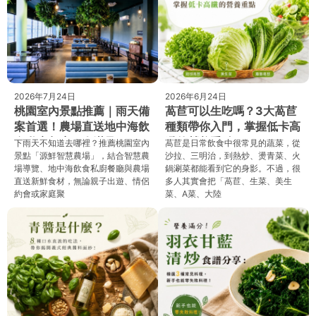
2026年7月24日
2026年6月24日
桃園室內景點推薦｜雨天備
萵苣可以生吃嗎？3大萵苣
案首選！農場直送地中海飲
種類帶你入門，掌握低卡高
食私廚餐廳一次滿足
纖的營養重點
下雨天不知道去哪裡？推薦桃園室內
萵苣是日常飲食中很常見的蔬菜，從
景點「源鮮智慧農場」，結合智慧農
沙拉、三明治，到熱炒、燙青菜、火
場導覽、地中海飲食私廚餐廳與農場
鍋涮菜都能看到它的身影。不過，很
直送新鮮食材，無論親子出遊、情侶
多人其實會把「萵苣、生菜、美生
約會或家庭聚
菜、A菜、大陸