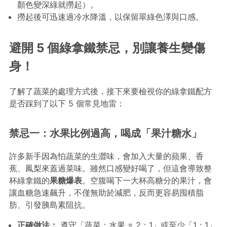
顏色變深綠就撈起）。
撈起後可迅速過冷水降溫，以保留翠綠色澤與口感。
避開 5 個綠拿鐵禁忌，別讓養生變傷
身！
了解了蔬菜的處理方式後，接下來要檢視你的綠拿鐵配方
是否踩到了以下 5 個常見地雷：
禁忌一：水果比例過高，喝成「果汁糖水」
許多新手因為怕蔬菜的生澀味，會加入大量的蘋果、香
蕉、鳳梨來蓋過菜味。雖然口感變好喝了，但這會導致整
杯綠拿鐵的
果糖爆表
。空腹喝下一大杯高糖分的果汁，會
讓血糖急速飆升，不僅無助於減肥，反而更容易囤積脂
肪、引發胰島素阻抗。
正確做法：
遵守「蔬菜：水果 = 2：1」或至少「1：1」