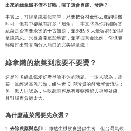
出來的綠拿鐵不僅不好喝，喝了還會胃痛、發胖？」
事實上，打綠拿鐵看似簡單，只要把食材全部丟進調理機
即可，但其中卻藏有許多「眉角」。本文將為你詳細解答
蔬菜是否需要汆燙的千古難題，並盤點 5 大最容易犯的綠
拿鐵禁忌。只要避開這些地雷，並掌握黃金比例，你也能
輕鬆打出營養滿分又順口的完美綠拿鐵！
綠拿鐵的蔬菜到底要不要燙？
這是許多綠拿鐵愛好者爭論不休的話題。一派人認為，蔬
菜一旦經過高溫加熱，維生素 C 與珍貴的酵素就會流失；
另一派人則認為，生吃蔬菜容易有農藥殘留與蟲卵疑慮，
且對腸胃負擔太大。
為什麼蔬菜需要先汆燙？
去除農藥與蟲卵：
雖然生機飲食提倡生食，但台灣氣候