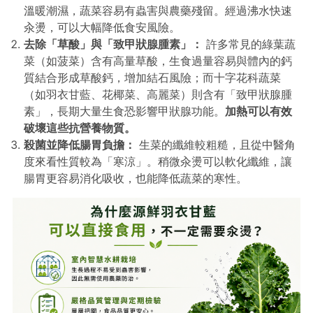
溫暖潮濕，蔬菜容易有蟲害與農藥殘留。經過沸水快速
汆燙，可以大幅降低食安風險。
去除「草酸」與「致甲狀腺腫素」：
許多常見的綠葉蔬
菜（如菠菜）含有高量草酸，生食過量容易與體內的鈣
質結合形成草酸鈣，增加結石風險；而十字花科蔬菜
（如羽衣甘藍、花椰菜、高麗菜）則含有「致甲狀腺腫
素」，長期大量生食恐影響甲狀腺功能。
加熱可以有效
破壞這些抗營養物質。
殺菌並降低腸胃負擔：
生菜的纖維較粗糙，且從中醫角
度來看性質較為「寒涼」。稍微汆燙可以軟化纖維，讓
腸胃更容易消化吸收，也能降低蔬菜的寒性。