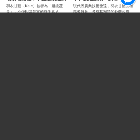
的成長密碼
豐富又美味！
羽衣甘藍（Kale）被譽為「超級蔬
現代因農業技術發達，羽衣甘藍品種
菜」，不僅因其豐富的維生素 A、
越來越多，各有其獨特的外觀和風
C、K 及抗氧化物質深受健身人士與
味，其中以三種羽衣甘藍品種最為常
蔬食愛好者青睞，更成為現代農業中
見：捲葉羽衣甘藍（Curly Kale）、
高經濟價
義大
Facebook
Instagram
LINE
Product Categories
商品目錄
Brand Introduction