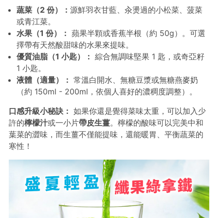
蔬菜（2 份）：
源鮮羽衣甘藍、汆燙過的小松菜、菠菜
或青江菜。
水果（1 份）：
蘋果半顆或香蕉半根（約 50g）。可選
擇帶有天然酸甜味的水果來提味。
優質油脂（1 小匙）：
綜合無調味堅果 1 匙，或奇亞籽
1 小匙。
液體（適量）：
常溫白開水、無糖豆漿或無糖燕麥奶
（約 150ml - 200ml，依個人喜好的濃稠度調整）。
口感升級小秘訣：
如果你還是覺得菜味太重，可以加入少
許的
檸檬汁
或一小片
帶皮生薑
。檸檬的酸味可以完美中和
葉菜的澀味，而生薑不僅能提味，還能暖胃、平衡蔬菜的
寒性！