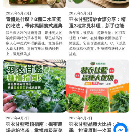
2026年5月26日
2026年5月5日
青醬是什麼？8種口水直流
羽衣甘藍清炒食譜分享：精
的吃法，帶你揭開義式經典
選3種常見料理，新手也能
醬料面紗！
輕鬆學會！
源自義大利的經典青醬，那抹誘人的
近年來，被譽為「超級食物」的羽衣
翠綠與獨特的草本香氣，早已成為許
甘藍（Kale）在健康飲食圈掀起了一
多人心中義式料理的靈魂。無論是拌
陣旋風。它富含維生素A、C、K以及
入義大利麵、塗抹在剛出爐的麵包
多種抗氧化物質，對身體有著極大的
上，還是做為披
益處。
2026年4月7日
2025年5月2日
羽衣甘藍種植指南：揭密農
羽衣甘藍品種大比拚：產
場栽培流程，掌握超級蔬菜
季、挑選原則一次看，營養