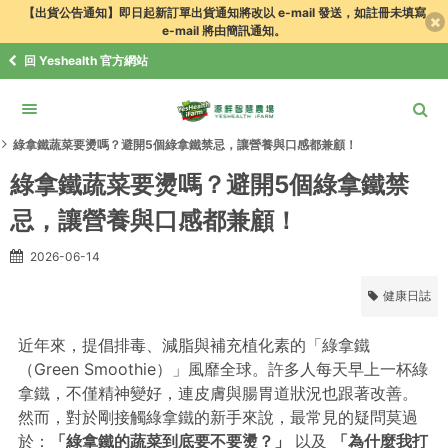
【出貨公告通知】即日起新訂單出貨通知將改以 e-mail 發送，如註冊未填寫
e-mail 將由簡訊通知。
回 Yeshealth 官方網站
食譜．知識+
健康日誌
綠拿鐵蔬菜要燙嗎？避開5個綠拿鐵禁忌，讓營養與口感都兼顧！
綠拿鐵蔬菜要燙嗎？避開5個綠拿鐵禁
忌，讓營養與口感都兼顧！
2026-06-14
健康日誌
近年來，提倡排毒、減脂與補充植化素的「綠拿鐵
（Green Smoothie）」風靡全球。許多人每天早上一杯綠
拿鐵，不僅精神變好，連皮膚與腸胃道狀況也跟著改善。
然而，對於剛接觸綠拿鐵的新手來說，最常見的疑問莫過
於：
「綠拿鐵的蔬菜到底要不要燙？」
以及
「為什麼我打