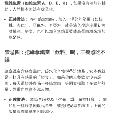
性維生素（如維生素 A、D、E、K）
，如果沒有油脂的輔
助，人體根本無法有效吸收。
正確做法：
在打綠拿鐵時，加入一湯匙的堅果（如核
桃、杏仁）、亞麻籽、奇亞籽，或是滴入少許冷壓初榨
橄欖油、酪梨。也可以加入無糖豆漿或高蛋白粉來增加
飽足感。
禁忌四：把綠拿鐵當「飲料」喝，三餐照吃不
誤
綠拿鐵富含膳食纖維、碳水化合物與些許油脂，它本身就
是一頓具有熱量的「輕食」。如果你的三餐飲食沒有調
整，每天還額外多喝一杯綠拿鐵，等同於攝取了多餘的熱
量，體重自然會不減反增。
正確做法：
將綠拿鐵視為「代餐」
或
「餐前打底」。例
如用一杯綠拿鐵取代早餐，或是喝完綠拿鐵後，正餐的
飯量與肉量就要相應減少。