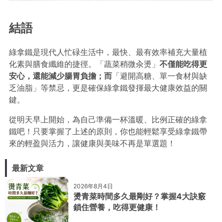
結語
綠拿鐵是現代人忙碌生活中，最快、最有效率補充大量植
化素與膳食纖維的捷徑。「蔬菜稍微汆燙」
不僅能吃得更
安心，還能減少腸胃負擔；而
「避開高糖、單一食材與缺
乏油脂」等禁忌，更是確保綠拿鐵發揮最大健康效益的關
鍵。
從明天早上開始，為自己準備一杯溫暖、比例正確的綠拿
鐵吧！只要掌握了上述的原則，你也能輕鬆享受綠拿鐵帶
來的輕盈與活力，讓健康與美味不再是單選題！
最新文章
2026年8月4日
燙青菜時間多久最剛好？掌握4大訣竅
鎖住營養，吃得更健康！