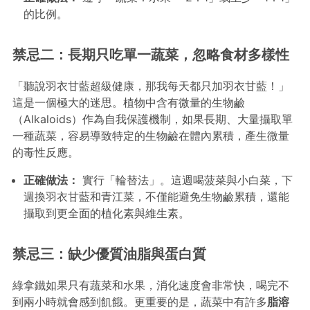
的比例。
禁忌二：長期只吃單一蔬菜，忽略食材多樣性
「聽說羽衣甘藍超級健康，那我每天都只加羽衣甘藍！」
這是一個極大的迷思。植物中含有微量的生物鹼
（Alkaloids）作為自我保護機制，如果長期、大量攝取單
一種蔬菜，容易導致特定的生物鹼在體內累積，產生微量
的毒性反應。
正確做法：
實行「輪替法」。這週喝菠菜與小白菜，下
週換羽衣甘藍和青江菜，不僅能避免生物鹼累積，還能
攝取到更全面的植化素與維生素。
禁忌三：缺少優質油脂與蛋白質
綠拿鐵如果只有蔬菜和水果，消化速度會非常快，喝完不
到兩小時就會感到飢餓。更重要的是，蔬菜中有許多
脂溶