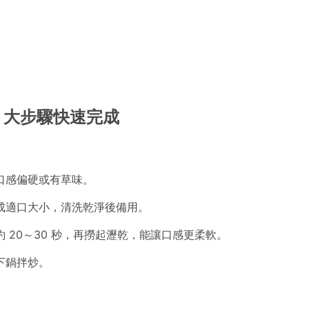
 大步驟快速完成
口感偏硬或有草味。
成適口大小，清洗乾淨後備用。
 20～30 秒，再撈起瀝乾，能讓口感更柔軟。
下鍋拌炒。