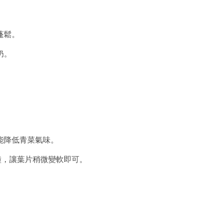
蓬鬆。
奶。
能降低青菜氣味。
分鐘，讓葉片稍微變軟即可。