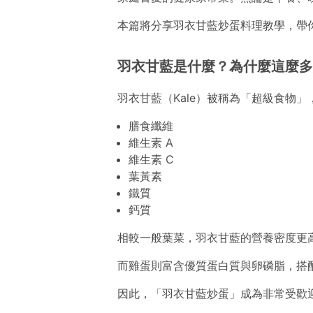
本篇將分享羽衣甘藍炒蛋料理教學，帶你
羽衣甘藍是什麼？為什麼這麼多
羽衣甘藍（Kale）被稱為「超級食物
膳食纖維
維生素 A
維生素 C
葉黃素
鐵質
鈣質
相較一般葉菜，羽衣甘藍的營養密度更
而雞蛋則富含優質蛋白質與卵磷脂，搭
因此，「羽衣甘藍炒蛋」成為非常受歡