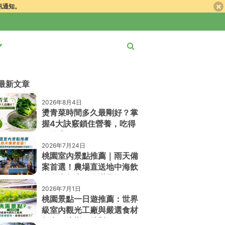
簡訊通知。
最新文章
2026年8月4日
燙青菜時間多久最剛好？掌
握4大訣竅鎖住營養，吃得
更健康！
2026年7月24日
桃園室內景點推薦｜雨天備
案首選！農場直送地中海飲
食私廚餐廳一次滿足
2026年7月1日
桃園景點一日遊推薦：世界
級室內觀光工廠與嚴選食材
超市，這樣玩就對了！