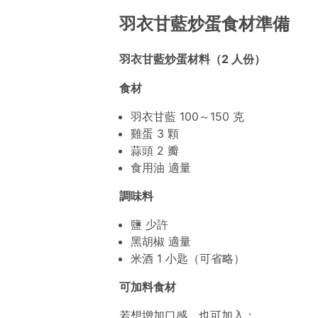
羽衣甘藍炒蛋食材準備
羽衣甘藍炒蛋材料（2 人份）
食材
羽衣甘藍 100～150 克
雞蛋 3 顆
蒜頭 2 瓣
食用油 適量
調味料
鹽 少許
黑胡椒 適量
米酒 1 小匙（可省略）
可加料食材
若想增加口感，也可加入：