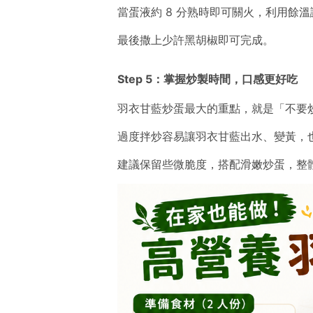
當蛋液約 8 分熟時即可關火，利用餘
最後撒上少許黑胡椒即可完成。
Step 5：掌握炒製時間，口感更好吃
羽衣甘藍炒蛋最大的重點，就是「不要
過度拌炒容易讓羽衣甘藍出水、變黃，
建議保留些微脆度，搭配滑嫩炒蛋，整