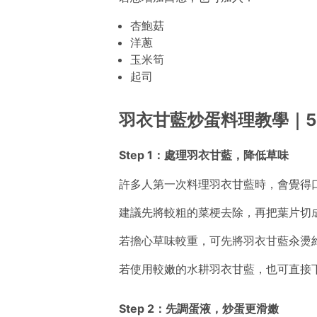
杏鮑菇
洋蔥
玉米筍
起司
羽衣甘藍炒蛋料理教學｜5
Step 1：處理羽衣甘藍，降低草味
許多人第一次料理羽衣甘藍時，會覺得
建議先將較粗的菜梗去除，再把葉片切
若擔心草味較重，可先將羽衣甘藍汆燙約
若使用較嫩的水耕羽衣甘藍，也可直接
Step 2：先調蛋液，炒蛋更滑嫩