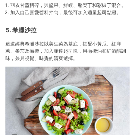
羽衣甘藍切碎，與堅果、鮮蝦、酪梨丁和彩椒丁混合。
加入自己喜愛醬料拌勻，最後可加入適量起司點綴。
5. 希臘沙拉
這道經典希臘沙拉以美生菜為基底，搭配小黃瓜、紅洋
蔥、番茄及橄欖，加入菲達起司塊，用橄欖油和紅酒醋調
味，兼具視覺、味覺的清爽選擇。