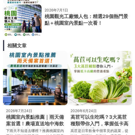
2026年7月1日
桃園觀光工廠懶人包：精選29個熱門景
點＋桃園室內景點一次看！
相關文章
2026年7月24日
2026年6月24日
桃園室內景點推薦｜雨天備
萵苣可以生吃嗎？3大萵苣
案首選！農場直送地中海飲
種類帶你入門，掌握低卡高
食私廚餐廳一次滿足
纖的營養重點
下雨天不知道去哪裡？推薦桃園室內
萵苣是日常飲食中很常見的蔬菜，從