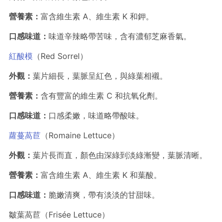
營養素：
富含維生素 A、維生素 K 和鉀。
口感味道：
味道辛辣略帶苦味，含有濃郁芝麻香氣。
紅酸模
（Red Sorrel）
外觀：
葉片細長，葉脈呈紅色，與綠葉相襯。
營養素：
含有豐富的維生素 C 和抗氧化劑。
口感味道：
口感柔嫩，味道略帶酸味。
蘿蔓萵苣
（Romaine Lettuce）
外觀：
葉片長而直，顏色由深綠到淡綠漸變，葉脈清晰。
營養素：
富含維生素 A、維生素 K 和葉酸。
口感味道：
脆嫩清爽，帶有淡淡的甘甜味。
皺葉萵苣（Frisée Lettuce）