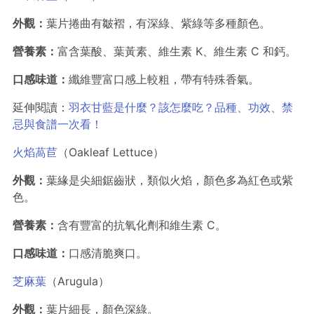
外觀：
葉片捲曲有皺褶，有深綠、紫綠等多種顏色。
營養素：
富含葉酸、葉黃素、維生素 K、維生素 C 和鈣。
口感味道：
纖維豐富口感上較粗，帶有特殊香氣。
延伸閱讀：
羽衣甘藍是什麼？該怎麼吃？品種、功效、禁
忌與食譜一次看！
火焰萵苣
（Oakleaf Lettuce）
外觀：
葉緣是尖細鋸齒狀，類似火焰，顏色多為紅色或紫
色。
營養素：
含有豐富的抗氧化劑和維生素 C。
口感味道：
口感清脆爽口。
芝麻葉
（Arugula）
外觀：
葉片細長，顏色深綠。