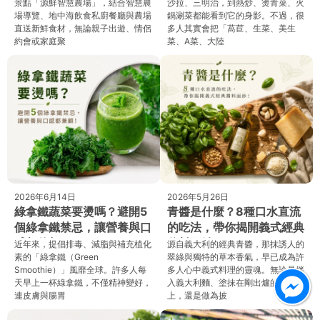
景點「源鮮智慧農場」，結合智慧農
沙拉、三明治，到熱炒、燙青菜、火
場導覽、地中海飲食私廚餐廳與農場
鍋涮菜都能看到它的身影。不過，很
直送新鮮食材，無論親子出遊、情侶
多人其實會把「萵苣、生菜、美生
約會或家庭聚
菜、A菜、大陸
2026年6月14日
2026年5月26日
綠拿鐵蔬菜要燙嗎？避開5
青醬是什麼？8種口水直流
個綠拿鐵禁忌，讓營養與口
的吃法，帶你揭開義式經典
感都兼顧！
醬料面紗！
近年來，提倡排毒、減脂與補充植化
源自義大利的經典青醬，那抹誘人的
素的「綠拿鐵（Green
翠綠與獨特的草本香氣，早已成為許
Smoothie）」風靡全球。許多人每
多人心中義式料理的靈魂。無論是拌
天早上一杯綠拿鐵，不僅精神變好，
入義大利麵、塗抹在剛出爐的麵包
連皮膚與腸胃
上，還是做為披