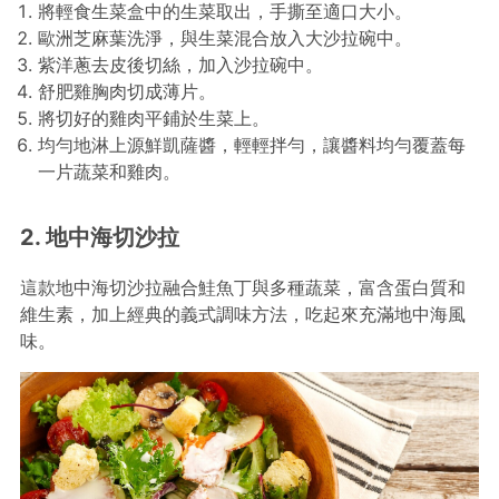
將輕食生菜盒中的生菜取出，手撕至適口大小。
歐洲芝麻葉洗淨，與生菜混合放入大沙拉碗中。
紫洋蔥去皮後切絲，加入沙拉碗中。
舒肥雞胸肉切成薄片。
將切好的雞肉平鋪於生菜上。
均勻地淋上源鮮凱薩醬，輕輕拌勻，讓醬料均勻覆蓋每
一片蔬菜和雞肉。
2. 地中海切沙拉
這款地中海切沙拉融合鮭魚丁與多種蔬菜，富含蛋白質和
維生素，加上經典的義式調味方法，吃起來充滿地中海風
味。