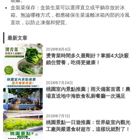
盒裝菜保存：盒裝生菜可以選擇直立或平躺存放於冰
箱。無論哪種方式，都應確保生菜遠離冰箱內部的冷風
直吹，以防止凍傷和變質。
最新文章
2026年8月4日
燙青菜時間多久最剛好？掌握4大訣竅
鎖住營養，吃得更健康！
2026年7月24日
桃園室內景點推薦｜雨天備案首選！農
場直送地中海飲食私廚餐廳一次滿足
2026年7月1日
桃園景點一日遊推薦：世界級室內觀光
工廠與嚴選食材超市，這樣玩就對了！