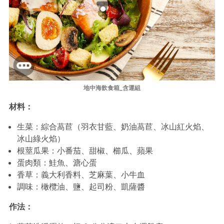
地中海飲食箱_含運組
材料：
生菜：綜合萵苣（羽衣甘藍、奶油萵苣、冰山紅火焰、
冰山綠火焰）
根莖瓜果：小番茄、甜椒、櫛瓜、蘋果
蛋肉類：鮭魚、溏心蛋
香草：義大利香料、芝麻葉、小牛血
調味：橄欖油、鹽、起司粉、凱薩醬
作法：