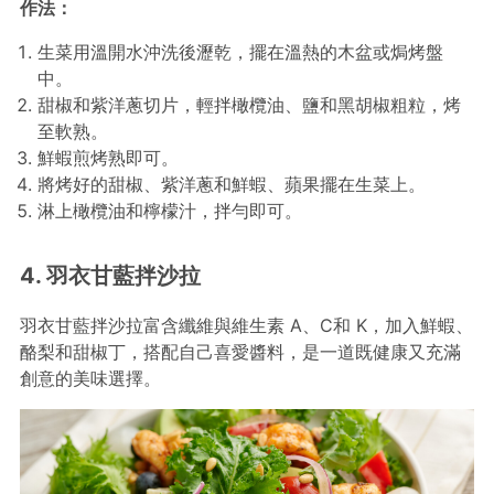
作法：
生菜用溫開水沖洗後瀝乾，擺在溫熱的木盆或焗烤盤
中。
甜椒和紫洋蔥切片，輕拌橄欖油、鹽和黑胡椒粗粒，烤
至軟熟。
鮮蝦煎烤熟即可。
將烤好的甜椒、紫洋蔥和鮮蝦、蘋果擺在生菜上。
淋上橄欖油和檸檬汁，拌勻即可。
4. 羽衣甘藍拌沙拉
羽衣甘藍拌沙拉富含纖維與維生素 A、C和 K，加入鮮蝦、
酪梨和甜椒丁，搭配自己喜愛醬料，是一道既健康又充滿
創意的美味選擇。