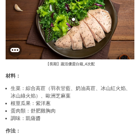
【長期】蔬活優蛋白箱_4次配
材料：
生菜：綜合萵苣（羽衣甘藍、奶油萵苣、冰山紅火焰、
冰山綠火焰）、歐洲芝麻葉
根莖瓜果：紫洋蔥
蛋肉類：舒肥雞胸肉
調味：凱薩醬
作法：