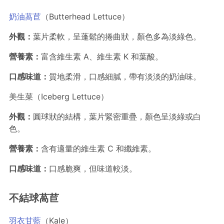
奶油萵苣
（Butterhead Lettuce）
外觀：
葉片柔軟，呈蓬鬆的捲曲狀，顏色多為淡綠色。
營養素：
富含維生素 A、維生素 K 和葉酸。
口感味道：
質地柔滑，口感細膩，帶有淡淡的奶油味。
美生菜（Iceberg Lettuce）
外觀：
圓球狀的結構，葉片緊密重疊，顏色呈淡綠或白
色。
營養素：
含有適量的維生素 C 和纖維素。
口感味道：
口感脆爽，但味道較淡。
不結球萵苣
羽衣甘藍
（Kale）