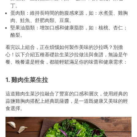
丁。
蛋肉類：維持長時間的飽腹感來源，如：水煮蛋、雞胸
肉、鮭魚、舒肥肉類、豆腐。
堅果油脂類：增加口感和健康脂肪，如：核桃、杏仁；
酪梨。
看完以上組合，正在煩惱如何製作美味的沙拉嗎？別擔
心！以下介紹五種基礎款生菜沙拉做法與食譜，無論是午
餐、晚餐還是輕食，都能輕鬆滿足你的味蕾和健康需求：
1. 雞肉生菜生拉
這道雞肉生菜沙拉融合了豐富的口感和層次，使用經典的
蒜鹽雞胸肉搭配上經典凱薩醬，是一道既健康又美味的輕
食選擇。