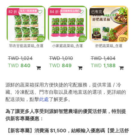
82 折
84 折
85 折
已售完
羽衣甘藍蔬菜箱_含運
小家庭蔬菜箱_含運
舒肥蔬菜箱_含運
1,024
1,010
1,404
840
849
1,188
源鮮的蔬菜箱採用方便快捷的宅配服務，提供常溫 / 冷
藏、冷凍配送、門市自取以及產地直送的選項，更詳細的
配送須知，點擊
此處
了解更多。
為了讓更多人享受到源鮮智慧農場的優質活舒菜，特別提
供新客專屬優惠：
【新客專屬】消費滿 $1,500，結帳輸入優惠碼【愛上活舒