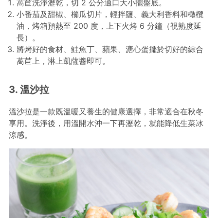
萵苣洗淨瀝乾，切 2 公分適口大小擺盤底。
小番茄及甜椒、櫛瓜切片，輕拌鹽、義大利香料和橄欖
油，烤箱預熱至 200 度，上下火烤 6 分鐘（視熟度延
長）。
將烤好的食材、鮭魚丁、蘋果、溏心蛋擺於切好的綜合
萵苣上，淋上凱薩醬即可。
3. 溫沙拉
溫沙拉是一款既溫暖又養生的健康選擇，非常適合在秋冬
享用。洗淨後，用溫開水沖一下再瀝乾，就能降低生菜冰
涼感。