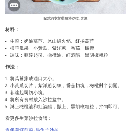
歐式羽衣甘藍飛塔沙拉_含運
材料：
生菜：奶油萵苣、冰山綠火焰、紅捲萵苣
根莖瓜果：小黃瓜、紫洋蔥、番茄、橄欖
調味：菲達起司、橄欖油、紅酒醋、黑胡椒粗粒
作法：
將萵苣撕成適口大小。
小黃瓜切片，紫洋蔥切絲，番茄切塊，橄欖對半切開。
菲達起司切小塊。
將所有食材放入沙拉盆中。
淋上橄欖油和紅酒醋，撒上、黑胡椒粗粒，拌勻即可。
看更多生菜沙拉食譜：
過年圍爐前菜-烏魚子沙拉