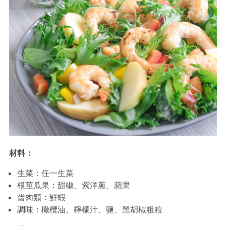
材料：
生菜：任一生菜
根莖瓜果：甜椒、紫洋蔥、蘋果
蛋肉類：鮮蝦
調味：橄欖油、檸檬汁、鹽、黑胡椒粗粒