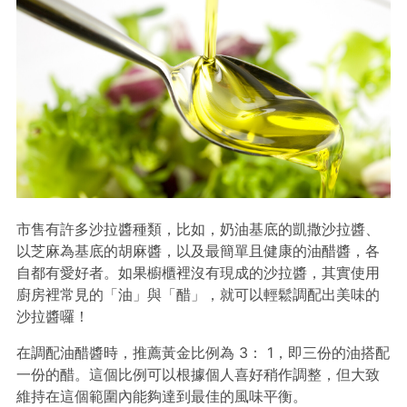
市售有許多沙拉醬種類，比如，奶油基底的凱撒沙拉醬、
以芝麻為基底的胡麻醬，以及最簡單且健康的油醋醬，各
自都有愛好者。如果櫥櫃裡沒有現成的沙拉醬，其實使用
廚房裡常見的「油」與「醋」，就可以輕鬆調配出美味的
沙拉醬囉！
在調配油醋醬時，推薦黃金比例為 3： 1，即三份的油搭配
一份的醋。這個比例可以根據個人喜好稍作調整，但大致
維持在這個範圍內能夠達到最佳的風味平衡。