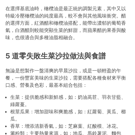
在選擇基底油時，橄欖油是最正統的調製元素，其中又以
特級冷壓橄欖油的純度最高，較不會與其他風味衝突。醋
的選擇方面，紅酒醋和橄欖油搭配，能帶出濃郁的葡萄香
氣，白酒醋則較能突顯生菜的鮮甜，而蘋果醋的果香與酸
味，也很適合與多種油脂相融合。
5 道零失敗生菜沙拉做法與食譜
無論是想製作一盤清爽的早晨沙拉，或是一頓輕盈的午
餐，一份豐富美味的生菜沙拉，需要搭配各種食材來平衡
口感、營養及色彩，最基本組合包括：
生菜：提供脆感和新鮮感，如：奶油萵苣、羽衣甘藍、
綠蘿蔓。
根莖瓜果：增加甜味和爽脆感，如：紅蘿蔔、黃瓜、櫛
瓜。
香草：增添清新香氣，如：芝麻葉、紅酸模、冰花。
澱粉類：主要熱量來源，如：地瓜、馬鈴薯泥、麵包