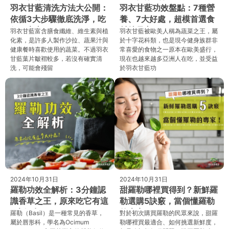
羽衣甘藍清洗方法大公開：
羽衣甘藍功效盤點：7種營
依循3大步驟徹底洗淨，吃
養、7大好處，超模首選食
得更安心！
材就是它！
羽衣甘藍富含膳食纖維、維生素與植
羽衣甘藍被歐美人稱為蔬菜之王，屬
化素，是許多人製作沙拉、蔬果汁與
於十字花科類，也是現今健身族群非
健康餐時喜歡使用的蔬菜。不過羽衣
常喜愛的食物之一原本在歐美盛行，
甘藍葉片皺褶較多，若沒有確實清
現在也越來越多亞洲人在吃，並受益
洗，可能會殘留
於羽衣甘藍功
2024年10月31日
2024年10月31日
羅勒功效全解析：3分鐘認
甜羅勒哪裡買得到？新鮮羅
識香草之王，原來吃它有這
勒選購5訣竅，當個懂羅勒
7大好處！
的專家！
羅勒（Basil）是一種常見的香草，
對於初次購買羅勒的民眾來說，甜羅
屬於唇形科，學名為Ocimum
勒哪裡買最適合、如何挑選新鮮度，