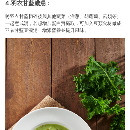
4.羽衣甘藍濃湯：
將羽衣甘藍切碎後與其他蔬菜（洋蔥、胡蘿蔔、菇類等）
一起煮成湯，若想增加蛋白質攝取，可加入豆類食材做成
羽衣甘藍豆濃湯，增添營養並提升風味。