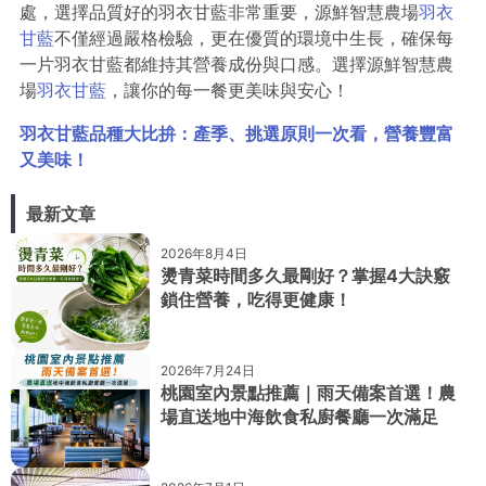
處，選擇品質好的羽衣甘藍非常重要，源鮮智慧農場
羽衣
甘藍
不僅經過嚴格檢驗，更在優質的環境中生長，確保每
一片羽衣甘藍都維持其營養成份與口感。選擇源鮮智慧農
場
羽衣甘藍
，讓你的每一餐更美味與安心！
羽衣甘藍品種大比拚：產季、挑選原則一次看，營養豐富
又美味！
最新文章
2026年8月4日
燙青菜時間多久最剛好？掌握4大訣竅
鎖住營養，吃得更健康！
2026年7月24日
桃園室內景點推薦｜雨天備案首選！農
場直送地中海飲食私廚餐廳一次滿足