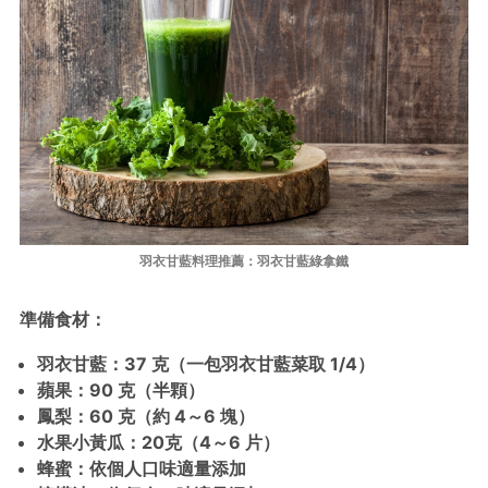
羽衣甘藍料理推薦：羽衣甘藍綠拿鐵
準備食材：
羽衣甘藍：
37
克（一包羽衣甘藍菜取
1/4
）
蘋果：
90
克（半顆）
鳳梨：
60
克（約
4
～
6
塊）
水果小黃瓜：
20
克（
4
～
6
片）
蜂蜜：依個人口味適量添加