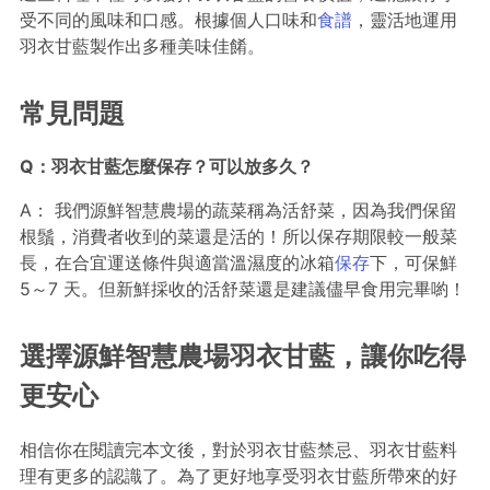
受不同的風味和口感。根據個人口味和
食譜
，靈活地運用
羽衣甘藍製作出多種美味佳餚。
常見問題
Q
：羽衣甘藍怎麼保存？可以放多久？
A： 我們源鮮智慧農場的蔬菜稱為活舒菜，因為我們保留
根鬚，消費者收到的菜還是活的！所以保存期限較一般菜
長，在合宜運送條件與適當溫濕度的冰箱
保存
下，可保鮮
5～7 天。但新鮮採收的活舒菜還是建議儘早食用完畢喲！
選擇源鮮智慧農場羽衣甘藍，讓你吃得
更安心
相信你在閱讀完本文後，對於羽衣甘藍禁忌、羽衣甘藍料
理有更多的認識了。為了更好地享受羽衣甘藍所帶來的好