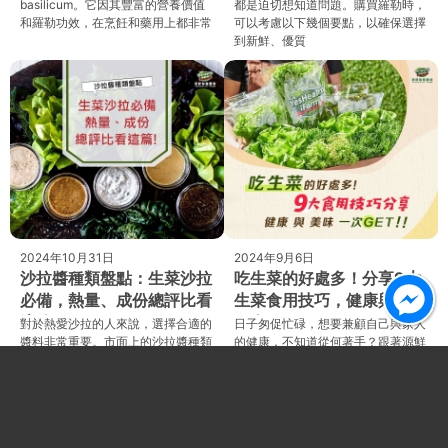
basilicum。它因其豐富的營養價值
都是迫切想知道問題。購買羅勒時，
和羅勒功效，在烹飪和藥用上都非常
可以考慮以下幾個要點，以確保選擇
到新鮮、優質
2024年10月31日
2024年9月6日
沙拉醬種類盤點：生菜沙拉
吃生菜的好處多！分享9大
必備，熱量、成份總評比看
生菜食用技巧，健康與美味
這篇！
一次GET！
對於熱愛沙拉的人來說，選擇合適的
日子匆促忙碌，想要兼顧自己與家人
醬料非常重要。市面上的沙拉醬種類
的健康，不知道從何著手？跟著源鮮
豐富多樣，每一種都有其獨特的風味
源汁源味，讓不會煮、懶得煮、樂於
與適用場合。不同的沙拉醬種類不僅
煮的您都可以3分鐘輕鬆上菜。沙
能為生菜添加
拉，充滿天然維