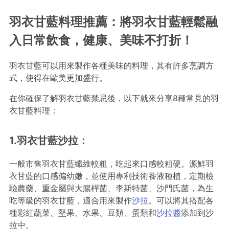
羽衣甘藍料理推薦：將羽衣甘藍輕鬆融
入日常飲食，健康、美味不打折！
羽衣甘藍可以用來製作各種美味的料理，其有許多烹調方
式，使得在歐美更加盛行。
在你確保了解羽衣甘藍禁忌後，以下就來分享8種常見的羽
衣甘藍料理：
1.羽衣甘藍沙拉：
一般市售羽衣甘藍纖維較粗，吃起來口感較粗硬。源鮮羽
衣甘藍的口感偏幼嫩，並使用專利技術養液種植，定期檢
驗農藥、重金屬與大腸桿菌、李斯特菌、沙門氏菌，為生
吃等級的羽衣甘藍，適合用來製作
沙拉
。可以將其搭配各
種彩紅蔬菜、堅果、水果、豆類、蛋類和
沙拉醬
添加到沙
拉中。