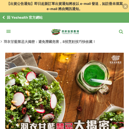
【出貨公告通知】即日起新訂單出貨通知將改以 e-mail 發送，如註冊未填寫
e-mail 將由簡訊通知。
回 Yeshealth 官方網站
食譜．知識+
健康日誌
生活知識+
羽衣甘藍禁忌大揭密：避免潛藏危害，8招烹飪技巧快收藏！