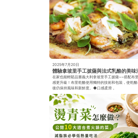
2025年7月20日
體驗拿坡里手工披薩與法式乳酪的美味
在家也能輕鬆品嘗義大利拿坡里手工披薩~~搭配布
感更升級！布里乾酪使用獨特的技術和包裝，使乾酪
後仍保持風味和新鮮度。◆口感柔滑，