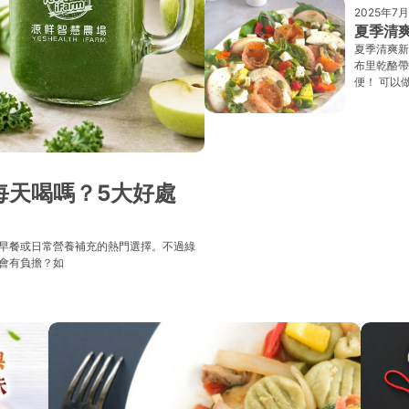
2025年7月
夏季清
夏季清爽新
布里乾酪帶
便！ 可以
每天喝嗎？5大好處
早餐或日常營養補充的熱門選擇。不過綠
會有負擔？如