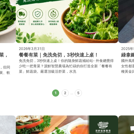
2026年3月31日
2025年
菜，
餐餐有菜｜免洗免切，3秒快速上桌！
綠拿鐵
免洗免切，3秒快速上桌！你的隨身鮮蔬補給站- 外食總覺得
國外風
少吃一把青菜？源鮮智慧農場為忙碌的你打造全新「餐餐有
女性都
，但同
菜」鮮蔬袋。嚴選頂級活舒菜，水洗
種黃金
黃、軟
1
2
…
5