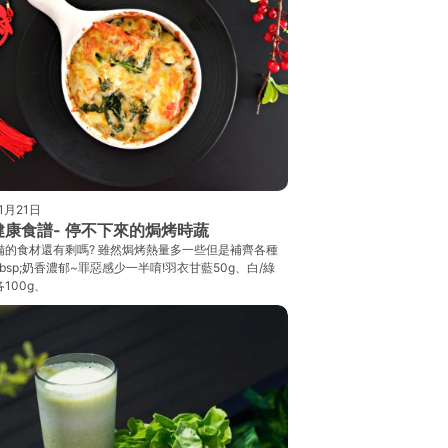
1月21日
健康食譜- 停不下來的焗烤時蔬
備的食材還有剩嗎? 雖然焗烤熱量多一些但是補齊各種
nbsp;奶香濃郁~罪惡感少一半唷!羽衣甘藍50g、白/綠
100g、