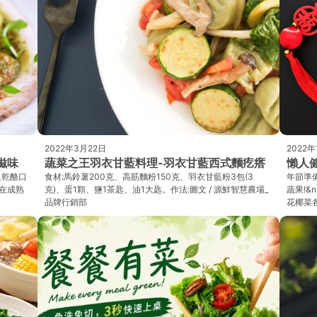
2022年3月22日
2022年
滋味
蔬菜之王羽衣甘藍料理-羽衣甘藍西式麵疙瘩
懶人
里乾酪口
食材:馬鈴薯200克、高筋麵粉150克、羽衣甘藍粉3包(3
年節準
在成熟
克)、蛋1顆、鹽1茶匙、油1大匙。作法:圖文 / 源鮮智慧農場_
蔬果!&
品牌行銷部
花椰菜各