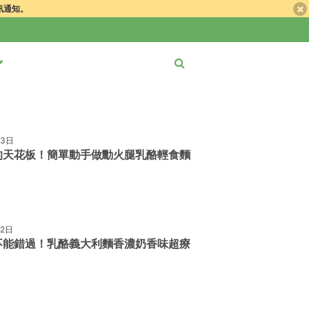
簡訊通知。
月3日
的天花板！簡單動手做勳火腿乳酪輕食麵
月2日
不能錯過！乳酪義大利麵香濃奶香味超療