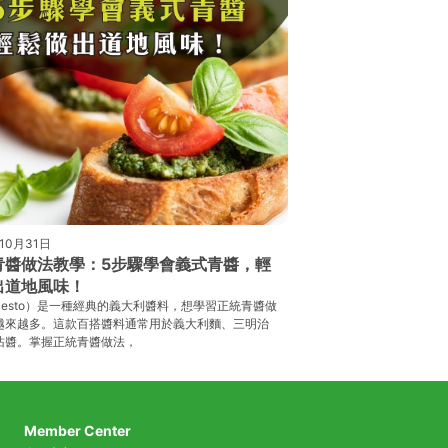
10月31日
青醬做法教學：5步驟學會義式青醬，輕
出道地風味！
Pesto）是一種經典的義大利醬料，想學習正統青醬做
越來越多。這款百搭醬料通常用於義大利麵、三明治
沾醬。掌握正統青醬做法，
Member Center