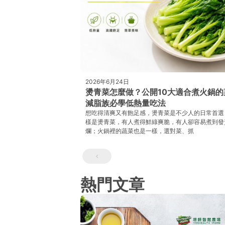
2026年6月24日
燙青菜怎麼做？公開10大適合煮火鍋的
減脂族必學低熱量吃法
想吃得清爽又有飽足感，燙青菜是不少人的日常首選
樣是燙青菜，有人煮得鮮綠爽脆，有人卻容易煮到發
爛；火鍋裡的蔬菜也是一樣，選對菜、抓
熱門文章