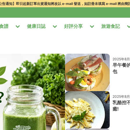
告通知】即日起新訂單出貨通知將改以 e-mail 發送，如註冊未填寫 e-mail 將由
食譜
健康日誌
好評分享
旅遊食記
2025年8
早午餐
包
2025年8
乳酪控
癒!