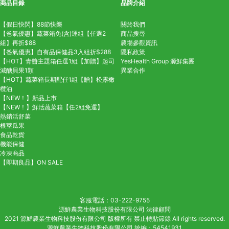
商品目錄
品牌介紹
【假日快閃】88節快樂
關於我們
【爸氣優惠】蔬菜箱免(含)運組【任選2
商品搜尋
組】再折$88
農場參觀資訊
【爸氣優惠】自有品保健品3入組折$288
隱私政策
【HOT】青醬主題箱任選1組【加贈】起司
YesHealth Group
源鮮集團
減醣貝果1顆
異業合作
【HOT】蔬菜箱長期配任1組【贈】松露橄
欖油
【NEW！】新品上市
【NEW！】鮮活蔬菜箱【任2組免運】
熱銷活舒菜
根莖瓜果
食品乾貨
機能保健
冷凍商品
【即期良品】ON SALE
客服電話
03-222-9755
源鮮農業生物科技股份有限公司 法律顧問
2021 源鮮農業生物科技股份有限公司 版權所有 禁止轉貼節錄 All rights reserved.
源鮮農業生物科技股份有限公司 統編：54541931