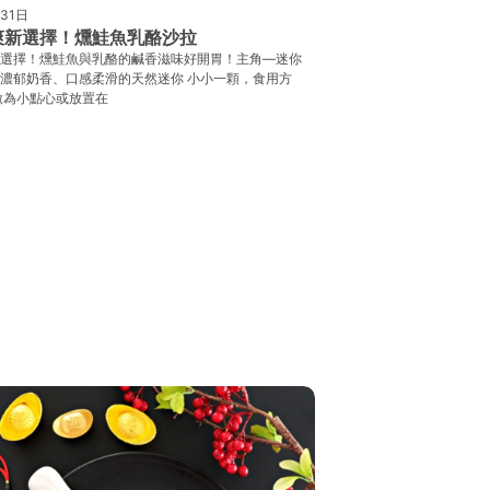
31日
爽新選擇！燻鮭魚乳酪沙拉
選擇！燻鮭魚與乳酪的鹹香滋味好開胃！主角—迷你
濃郁奶香、口感柔滑的天然迷你 小小一顆，食用方
做為小點心或放置在