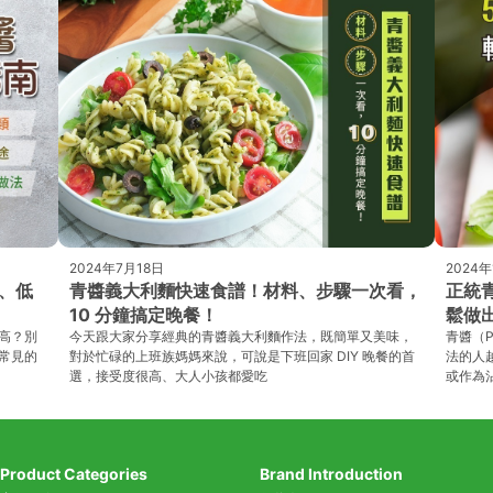
2024年7月18日
2024年
途、低
青醬義大利麵快速食譜！材料、步驟一次看，
正統
10 分鐘搞定晚餐！
鬆做
高？別
今天跟大家分享經典的青醬義大利麵作法，既簡單又美味，
青醬（
常見的
對於忙碌的上班族媽媽來說，可說是下班回家 DIY 晚餐的首
法的人
選，接受度很高、大人小孩都愛吃
或作為
Product Categories
Brand Introduction