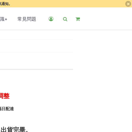
簡訊通知。
識+
常見問題
調整
隔日配達
四)出貨完畢。