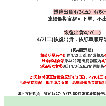
暫停出貨4/3(五)-4/6(
連續假期官網可下單、不
恢復出貨4/7(二)
4/7(二)恢復出貨，依訂單順
[長期配異動] 
超值明星綜合組
原4/2(四)出貨 調整為
綠拿鐵組合箱
原4/2(四)出貨 調整為
4
滿滿羽衣甘藍
原訂4/3(五)出貨 調整為
21天植感優豆鮮蔬箱原訂4/3(五)、4/10(五)
活舒菜長期配、地中海蔬食箱、高纖營養蔬菜箱原訂4/
如不方便收貨，請於3/27(五)17:30前來電通知暫停出貨