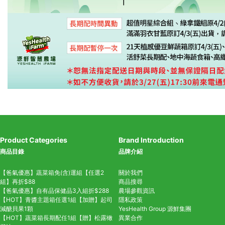
Product Categories
Brand Introduction
商品目錄
品牌介紹
【爸氣優惠】蔬菜箱免(含)運組【任選2
關於我們
組】再折$88
商品搜尋
【爸氣優惠】自有品保健品3入組折$288
農場參觀資訊
【HOT】青醬主題箱任選1組【加贈】起司
隱私政策
減醣貝果1顆
YesHealth Group
源鮮集團
【HOT】蔬菜箱長期配任1組【贈】松露橄
異業合作