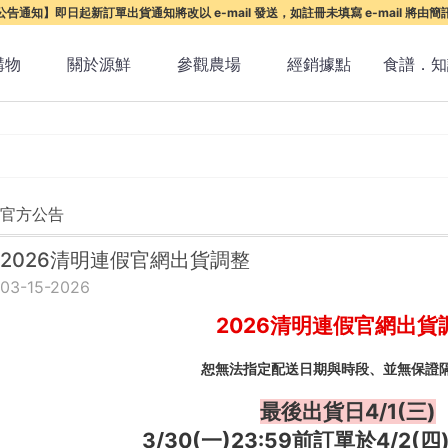
告通知】即日起新訂單出貨通知將改以 e-mail 發送，如註冊未填寫 e-mail 將由
購物
關於源鮮
參觀農場
經銷據點
食譜．知
官方公告
2026清明連假官網出貨調整
03-15-2026
2026清明連假官網出貨
恕無法指定配送日期與時段、並無保證
最後出貨日4/1(三)
3/30(一)23:59前訂單於4/2(