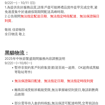
9/22(一) - 10/11 (日)
1.為提供良好服務品質,請客戶盡可能將禮品貨件提早完成交寄,避
免過度集中於連續假期期間配送高峰時期。
2.公告期間
無法指定配送日期、無法指定時段配達、無法保證隔日
到貨
。
敬祝 佳節愉快
全日物流 敬上
黑貓物流：
2025年中秋節繁盛期間服務內容調整說明
9/22(一)~10/6(一)
暫停非契約客戶到府集貨(歡迎至統一超商、OK超商或黑貓
寄取站寄件)
無法保證隔日配達、無法指定日期、無法指定時段到貨
離島區域受航班載能受限,無法掌握確切到貨日,敬請斟酌商
品效期
部分需等待入倉的特殊點,無法保證可配達時間,交寄前請自