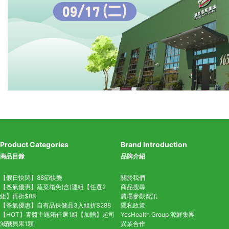
Product Categories
Brand Introduction
商品目錄
品牌介紹
【假日快閃】88節快樂
關於我們
【爸氣優惠】蔬菜箱免(含)運組【任選2
商品搜尋
組】再折$88
農場參觀資訊
【爸氣優惠】自有品保健品3入組折$288
隱私政策
【HOT】青醬主題箱任選1組【加贈】起司
YesHealth Group
源鮮集團
減醣貝果1顆
異業合作