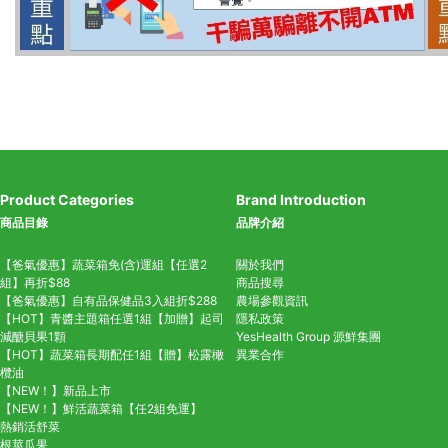
Product Categories
Brand Introduction
商品目錄
品牌介紹
【爸氣優惠】蔬菜箱免(含)運組【任選2
關於我們
組】再折$88
商品搜尋
【爸氣優惠】自有品保健品3入組折$288
農場參觀資訊
【HOT】青醬主題箱任選1組【加贈】起司
隱私政策
減醣貝果1顆
YesHealth Group
源鮮集團
【HOT】蔬菜箱長期配任1組【贈】松露橄
異業合作
欖油
【NEW！】新品上市
【NEW！】鮮活蔬菜箱【任2組免運】
熱銷活舒菜
根莖瓜果