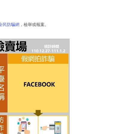
5全民防騙網
，檢舉或報案。