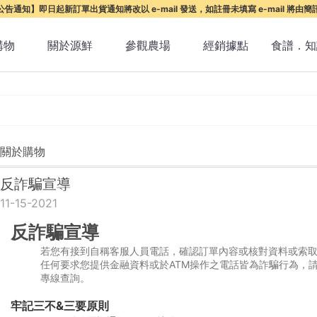
告通知】即日起新訂單出貨通知將改以 e-mail 發送，如註冊未填寫 e-mail 將由
購物
關於源鮮
參觀農場
經銷據點
食譜．知
關於購物
反詐騙宣導
11-15-2021
反詐騙宣導
若您有接到自稱客服人員電話，確認訂單內容或核對資料或索
任何要求您提供金融資料或於ATM操作之電話皆為詐騙行為，請
專線查詢。
牢記三不&三要原則