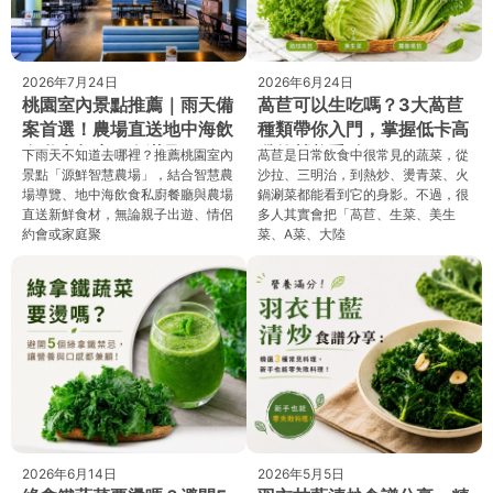
2026年7月24日
2026年6月24日
桃園室內景點推薦｜雨天備
萵苣可以生吃嗎？3大萵苣
案首選！農場直送地中海飲
種類帶你入門，掌握低卡高
食私廚餐廳一次滿足
纖的營養重點
下雨天不知道去哪裡？推薦桃園室內
萵苣是日常飲食中很常見的蔬菜，從
景點「源鮮智慧農場」，結合智慧農
沙拉、三明治，到熱炒、燙青菜、火
場導覽、地中海飲食私廚餐廳與農場
鍋涮菜都能看到它的身影。不過，很
直送新鮮食材，無論親子出遊、情侶
多人其實會把「萵苣、生菜、美生
約會或家庭聚
菜、A菜、大陸
2026年6月14日
2026年5月5日