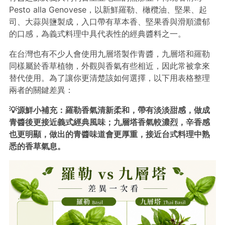
Pesto alla Genovese，以新鮮羅勒、橄欖油、堅果、起
司、大蒜與鹽製成，入口帶有草本香、堅果香與滑順濃郁
的口感，為義式料理中具代表性的經典醬料之一。
在台灣也有不少人會使用九層塔製作青醬，九層塔和羅勒
同樣屬於香草植物，外觀與香氣有些相近，因此常被拿來
替代使用。為了讓你更清楚該如何選擇，以下用表格整理
兩者的關鍵差異：
💡源鮮小補充：羅勒香氣清新柔和，帶有淡淡甜感，做成
青醬後更接近義式經典風味；九層塔香氣較濃烈，辛香感
也更明顯，做出的青醬味道會更厚重，接近台式料理中熟
悉的香草氣息。