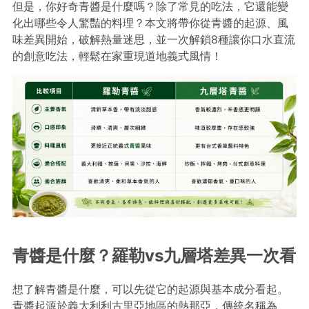
但是，你好奇青醬是什麼嗎？除了常見的吃法，它還能變
化出哪些令人驚豔的料理？本文將帶你從青醬的起源、風
味差異開始，破解熱量迷思，並一次解鎖8種讓你口水直流
的創意吃法，輕鬆在家重現道地義式風情！
青醬是什麼？羅勒vs九層塔差異一次看
想了解青醬是什麼，可以先從它的起源與基本成分看起。
青醬起源於義大利利古里亞地區的熱那亞，傳統名稱為