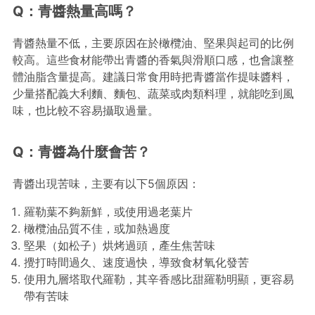
Q：青醬熱量高嗎？
青醬熱量不低，主要原因在於橄欖油、堅果與起司的比例
較高。這些食材能帶出青醬的香氣與滑順口感，也會讓整
體油脂含量提高。建議日常食用時把青醬當作提味醬料，
少量搭配義大利麵、麵包、蔬菜或肉類料理，就能吃到風
味，也比較不容易攝取過量。
Q：青醬為什麼會苦？
青醬出現苦味，主要有以下5個原因：
羅勒葉不夠新鮮，或使用過老葉片
橄欖油品質不佳，或加熱過度
堅果（如松子）烘烤過頭，產生焦苦味
攪打時間過久、速度過快，導致食材氧化發苦
使用九層塔取代羅勒，其辛香感比甜羅勒明顯，更容易
帶有苦味