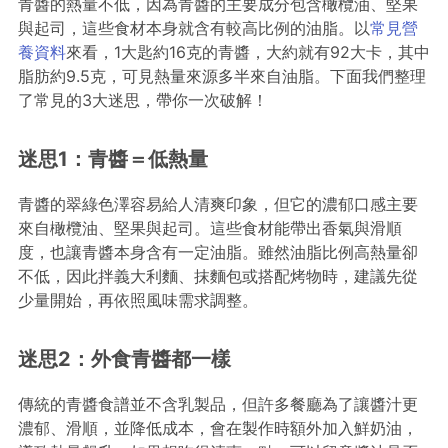
青醬的熱量不低，因為青醬的主要成分包含橄欖油、堅果
與起司，這些食材本身就含有較高比例的油脂。以
常見營
養資料
來看，1大匙約16克的青醬，大約就有92大卡，其中
脂肪約9.5克，可見熱量來源多半來自油脂。下面我們整理
了常見的3大迷思，帶你一次破解！
迷思1：青醬＝低熱量
青醬的翠綠色澤容易給人清爽印象，但它的濃郁口感主要
來自橄欖油、堅果與起司。這些食材能帶出香氣與滑順
度，也讓青醬本身含有一定油脂。雖然油脂比例高熱量卻
不低，因此拌義大利麵、抹麵包或搭配烤物時，建議先從
少量開始，再依照風味需求調整。
迷思2：外食青醬都一樣
傳統的青醬食譜並不含乳製品，但許多餐廳為了讓醬汁更
濃郁、滑順，並降低成本，會在製作時額外加入鮮奶油，