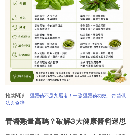
推薦閱讀：
甜羅勒不是九層塔！一覽甜羅勒功效、青醬做
法與食譜！
青醬熱量高嗎？破解3大健康醬料迷思