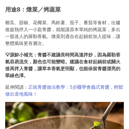
用途8：燉菜／烤蔬菜
櫛瓜、甜椒、花椰菜、馬鈴薯、茄子、番茄等食材，出爐
後趁熱拌入一小匙青醬，就能讓原本單純的烤蔬菜，多出
一股迷人的羅勒香氣。燉菜則適合在起鍋前加入提味，讓
整體風味更有層次。
💡源鮮小補充：青醬不建議長時間高溫拌炒，因為羅勒香
氣容易流失，顏色也可能變暗。建議在食材起鍋前或關火
後再拌入青醬，讓草本香氣更明顯，也能保留青醬漂亮的
翠綠色澤。
延伸閱讀：
正統青醬做法教學：5步驟學會義式青醬，輕鬆
做出道地風味！