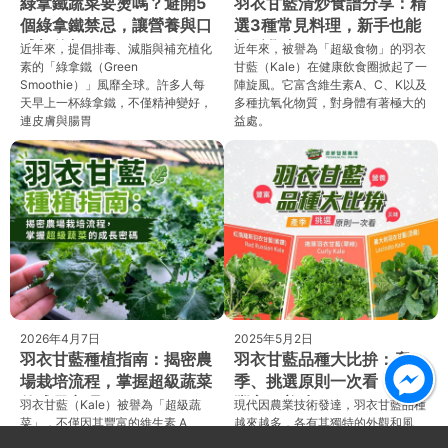
綠拿鐵蔬菜要燙嗎？避開5
羽衣甘藍清炒食譜分享：精
個綠拿鐵禁忌，讓營養與口
選3種常見料理，新手也能
感都兼顧！
輕鬆學會！
近年來，提倡排毒、減脂與補充植化
近年來，被譽為「超級食物」的羽衣
素的「綠拿鐵（Green
甘藍（Kale）在健康飲食圈掀起了一
Smoothie）」風靡全球。許多人每
陣旋風。它富含維生素A、C、K以及
天早上一杯綠拿鐵，不僅精神變好，
多種抗氧化物質，對身體有著極大的
連皮膚與腸胃
益處。
2026年4月7日
2025年5月2日
羽衣甘藍種植指南：揭密農
羽衣甘藍品種大比拚：產
場栽培流程，掌握超級蔬菜
季、挑選原則一次看，營養
的成長密碼
豐富又美味！
羽衣甘藍（Kale）被譽為「超級蔬
現代因農業技術發達，羽衣甘藍品種
菜」，不僅因其豐富的維生素 A、
越來越多，各有其獨特的外觀和風
C、K 及抗氧化物質深受健身人士與
味，其中以三種羽衣甘藍品種最為常