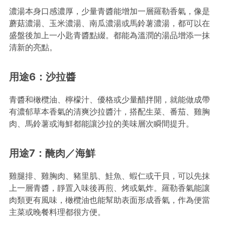
濃湯本身口感濃厚，少量青醬能增加一層羅勒香氣，像是
蘑菇濃湯、玉米濃湯、南瓜濃湯或馬鈴薯濃湯，都可以在
盛盤後加上一小匙青醬點綴。都能為溫潤的湯品增添一抹
清新的亮點。
用途6：沙拉醬
青醬和橄欖油、檸檬汁、優格或少量醋拌開，就能做成帶
有濃郁草本香氣的清爽沙拉醬汁，搭配生菜、番茄、雞胸
肉、馬鈴薯或海鮮都能讓沙拉的美味層次瞬間提升。
用途7：醃肉／海鮮
雞腿排、雞胸肉、豬里肌、鮭魚、蝦仁或干貝，可以先抹
上一層青醬，靜置入味後再煎、烤或氣炸。羅勒香氣能讓
肉類更有風味，橄欖油也能幫助表面形成香氣，作為便當
主菜或晚餐料理都很方便。