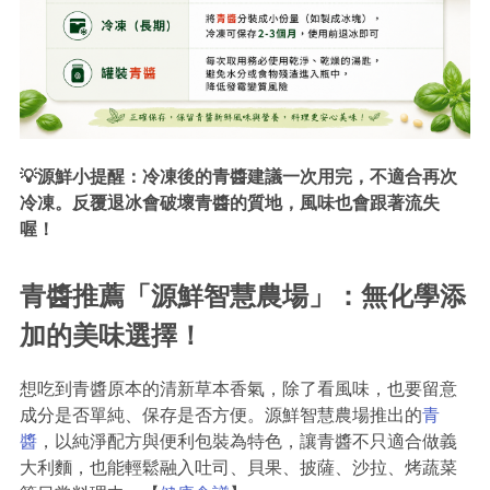
💡源鮮小提醒：冷凍後的青醬建議一次用完，不適合再次
冷凍。反覆退冰會破壞青醬的質地，風味也會跟著流失
喔！
青醬推薦「源鮮智慧農場」：無化學添
加的美味選擇！
想吃到青醬原本的清新草本香氣，除了看風味，也要留意
成分是否單純、保存是否方便。源鮮智慧農場推出的
青
醬
，以純淨配方與便利包裝為特色，讓青醬不只適合做義
大利麵，也能輕鬆融入吐司、貝果、披薩、沙拉、烤蔬菜