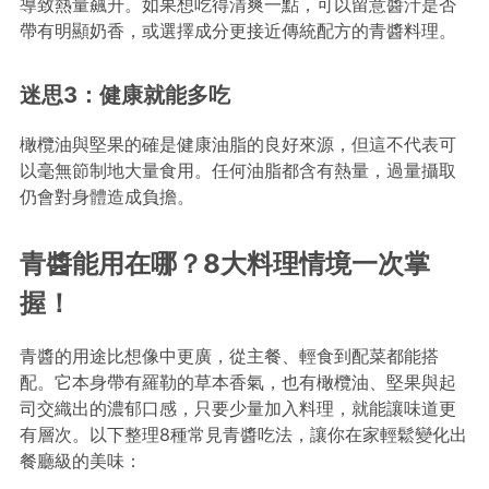
導致熱量飆升。如果想吃得清爽一點，可以留意醬汁是否
帶有明顯奶香，或選擇成分更接近傳統配方的青醬料理。
迷思3：健康就能多吃
橄欖油與堅果的確是健康油脂的良好來源，但這不代表可
以毫無節制地大量食用。任何油脂都含有熱量，過量攝取
仍會對身體造成負擔。
青醬能用在哪？8大料理情境一次掌
握！
青醬的用途比想像中更廣，從主餐、輕食到配菜都能搭
配。它本身帶有羅勒的草本香氣，也有橄欖油、堅果與起
司交織出的濃郁口感，只要少量加入料理，就能讓味道更
有層次。以下整理8種常見青醬吃法，讓你在家輕鬆變化出
餐廳級的美味：