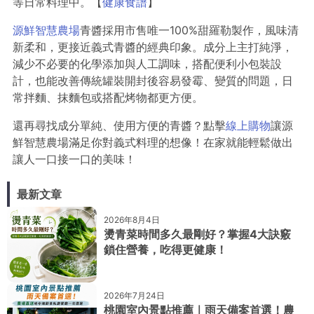
等日常料理中。【
健康食譜
】
源鮮智慧農場
青醬採用市售唯一100%甜羅勒製作，風味清
新柔和，更接近義式青醬的經典印象。成分上主打純淨，
減少不必要的化學添加與人工調味，搭配便利小包裝設
計，也能改善傳統罐裝開封後容易發霉、變質的問題，日
常拌麵、抹麵包或搭配烤物都更方便。
還再尋找成分單純、使用方便的青醬？點擊
線上購物
讓源
鮮智慧農場滿足你對義式料理的想像！在家就能輕鬆做出
讓人一口接一口的美味！
最新文章
2026年8月4日
燙青菜時間多久最剛好？掌握4大訣竅
鎖住營養，吃得更健康！
2026年7月24日
桃園室內景點推薦｜雨天備案首選！農