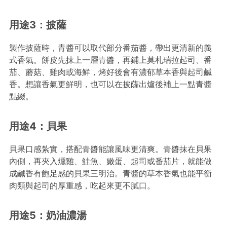
用途3：披薩
製作披薩時，青醬可以取代部分番茄醬，帶出更清新的義
式香氣。餅皮先抹上一層青醬，再鋪上莫札瑞拉起司、番
茄、蘑菇、雞肉或海鮮，烤好後會有濃郁草本香與起司鹹
香。想讓香氣更鮮明，也可以在披薩出爐後補上一點青醬
點綴。
用途4：貝果
貝果口感紮實，搭配青醬能讓風味更清爽。青醬抹在貝果
內側，再夾入燻雞、鮭魚、嫩蛋、起司或番茄片，就能做
成鹹香有飽足感的貝果三明治。青醬的草本香氣也能平衡
肉類與起司的厚重感，吃起來更不膩口。
用途5：奶油濃湯