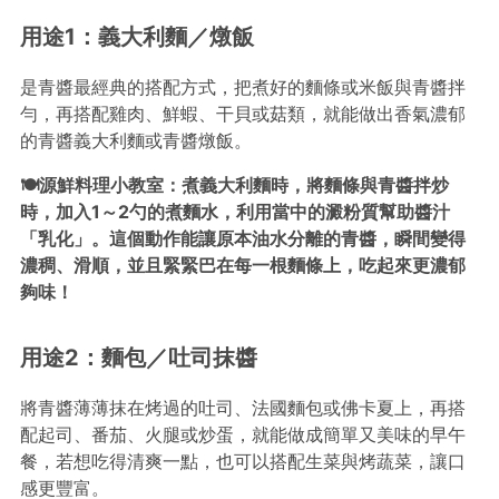
用途1：義大利麵／燉飯
是青醬最經典的搭配方式，把煮好的麵條或米飯與青醬拌
勻，再搭配雞肉、鮮蝦、干貝或菇類，就能做出香氣濃郁
的青醬義大利麵或青醬燉飯。
🍽️源鮮料理小教室：煮義大利麵時，將麵條與青醬拌炒
時，加入1～2勺的煮麵水，利用當中的澱粉質幫助醬汁
「乳化」。這個動作能讓原本油水分離的青醬，瞬間變得
濃稠、滑順，並且緊緊巴在每一根麵條上，吃起來更濃郁
夠味！
用途2：麵包／吐司抹醬
將青醬薄薄抹在烤過的吐司、法國麵包或佛卡夏上，再搭
配起司、番茄、火腿或炒蛋，就能做成簡單又美味的早午
餐，若想吃得清爽一點，也可以搭配生菜與烤蔬菜，讓口
感更豐富。