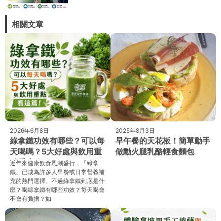
相關文章
2026年6月8日
2025年8月3日
綠拿鐵功效有哪些？可以每
早午餐的天花板！簡單動手
天喝嗎？5大好處與飲用重
做勳火腿乳酪輕食麵包
點看這篇！
近年來健康飲食風潮盛行，「綠拿
鐵」已成為許多人早餐或日常營養補
充的熱門選擇。不過綠拿鐵到底是什
麼？喝綠拿鐵有哪些功效？每天喝會
不會有負擔？如