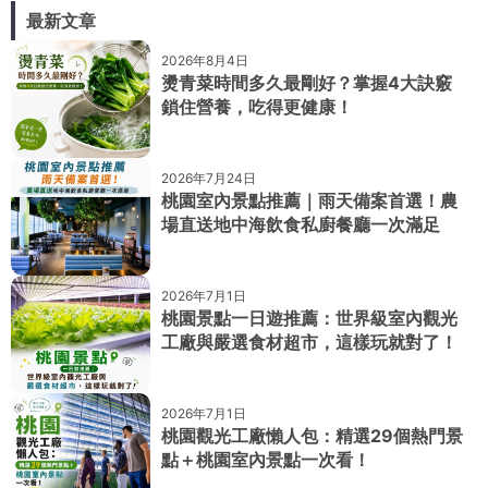
最新文章
2026年8月4日
燙青菜時間多久最剛好？掌握4大訣竅
鎖住營養，吃得更健康！
2026年7月24日
桃園室內景點推薦｜雨天備案首選！農
場直送地中海飲食私廚餐廳一次滿足
2026年7月1日
桃園景點一日遊推薦：世界級室內觀光
工廠與嚴選食材超市，這樣玩就對了！
2026年7月1日
桃園觀光工廠懶人包：精選29個熱門景
點＋桃園室內景點一次看！