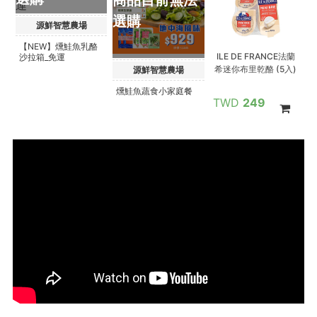
選購
源鮮智慧農場
【NEW】燻鮭魚乳酪
ILE DE FRANCE法蘭
沙拉箱_免運
希迷你布里乾酪 (5入)
源鮮智慧農場
燻鮭魚蔬食小家庭餐
249