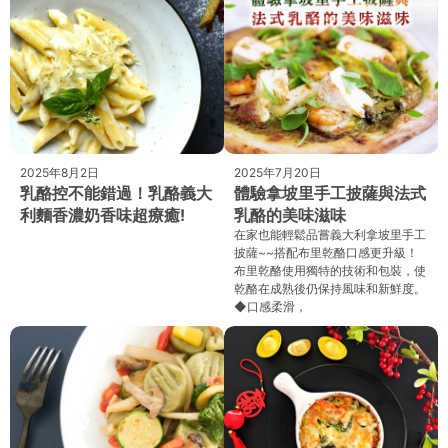
2025年8月2日
2025年7月20日
乳酪控不能錯過！乳酪義大
體驗拿坡里手工披薩與法式
利麵香濃奶香味超療癒!
乳酪的美味滋味
在家也能輕鬆品嘗義大利拿坡里手工
披薩~~搭配布里乾酪口感更升級！
布里乾酪使用獨特的技術和包裝，使
乾酪在成熟後仍保持風味和新鮮度。
◆口感柔滑，