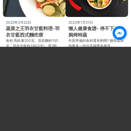
2022年3月22日
2022年1月21日
蔬菜之王羽衣甘藍料理-羽
懶人健康食譜- 停不下來的
衣甘藍西式麵疙瘩
焗烤時蔬
食材:馬鈴薯200克、高筋麵粉150
年節準備的食材還有剩嗎? 雖然焗烤
克、羽衣甘藍粉3包(3克)、蛋1顆、
熱量多一些但是補齊各種蔬
鹽1茶匙、油1大匙。作法:圖文 / 源鮮
果!&nbsp;奶香濃郁~罪惡感少一半
智慧農場_品牌行銷部
唷!羽衣甘藍50g、白/綠花椰菜各
100g、
Facebook
Instagram
LINE