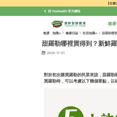
【出貨公
回 Yeshealth 官方網站
健康
食譜．知識+
健康日誌
生活知識+
甜羅勒哪
甜羅勒哪裡買得到？新鮮羅
2024-11-01
對於初次購買羅勒的民眾來說，甜羅勒
買羅勒時，可以考慮以下幾個要點，以