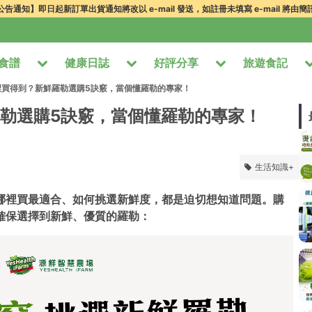
告通知】即日起新訂單出貨通知將改以 e-mail 發送，如註冊未填寫 e-mail 將由
食譜
健康日誌
好評分享
旅遊食記
裡買得到？新鮮羅勒選購5訣竅，當個懂羅勒的專家！
勒選購5訣竅，當個懂羅勒的專家！
生活知識+
哪裡買最適合、如何挑選新鮮度，都是迫切想知道問題。購
確保選擇到新鮮、優質的羅勒：