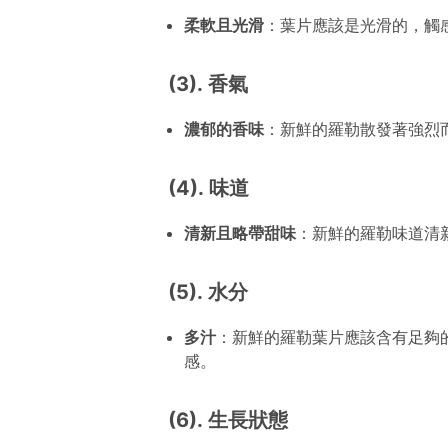
柔軟且光滑
：葉片應該是光滑的，觸
(3). 香氣
濃郁的香味
：新鮮的羅勒散發著強烈
(4). 味道
清新且略帶甜味
：新鮮的羅勒味道清
(5). 水分
多汁
：新鮮的羅勒葉片應該含有足夠
感。
(6). 生長狀態