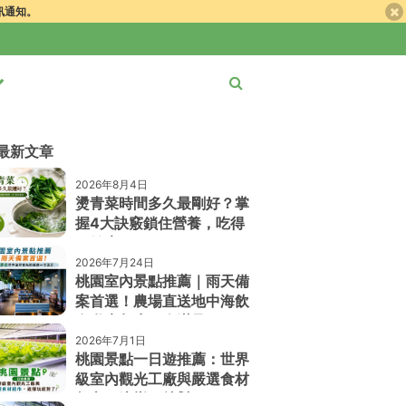
簡訊通知。
最新文章
2026年8月4日
燙青菜時間多久最剛好？掌
握4大訣竅鎖住營養，吃得
更健康！
2026年7月24日
桃園室內景點推薦｜雨天備
案首選！農場直送地中海飲
食私廚餐廳一次滿足
2026年7月1日
桃園景點一日遊推薦：世界
級室內觀光工廠與嚴選食材
超市，這樣玩就對了！