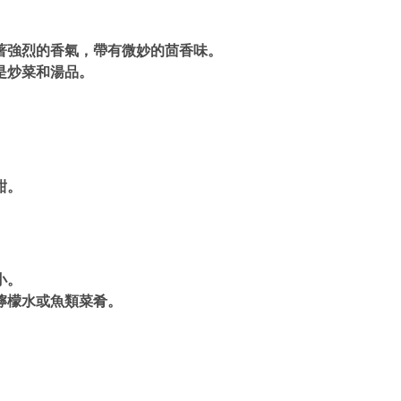
著強烈的香氣，帶有微妙的茴香味。
是炒菜和湯品。
甜。
）
小。
檸檬水或魚類菜肴。