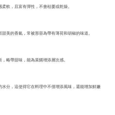
感柔軟，且富有彈性，不會枯萎或乾燥。
而甜美的香氣，常被形容為帶有薄荷和胡椒的味道。
新，略帶甜味，能為菜餚增添層次感。
的水分，這使得它在料理中不僅增添風味，還能增加鮮嫩