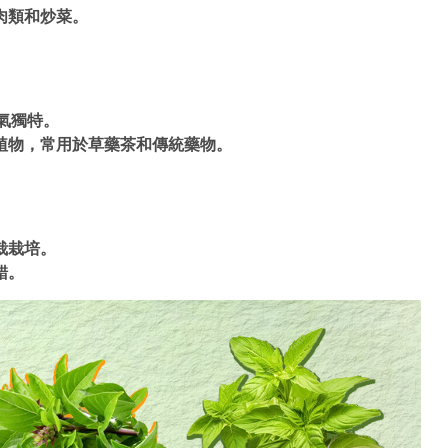
肉類和炒菜。
氣獨特。
植物，常用於草藥茶和傳統藥物。
栽栽培。
錯。