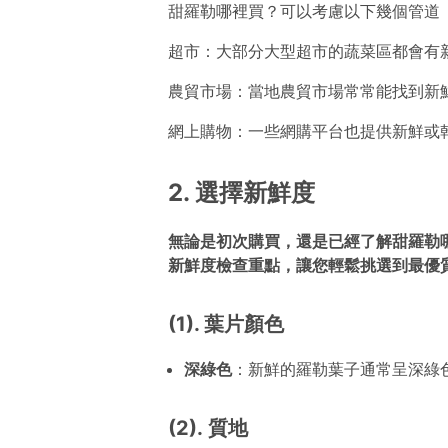
甜羅勒哪裡買？可以考慮以下幾個管道
超市：大部分大型超市的蔬菜區都會有
農貿市場：當地農貿市場常常能找到新
網上購物：一些網購平台也提供新鮮或
2. 選擇新鮮度
無論是初次購買，還是已經了解甜羅勒
新鮮度檢查重點，讓您輕鬆挑選到最優
(1). 葉片顏色
深綠色
：新鮮的羅勒葉子通常呈深綠
(2). 質地