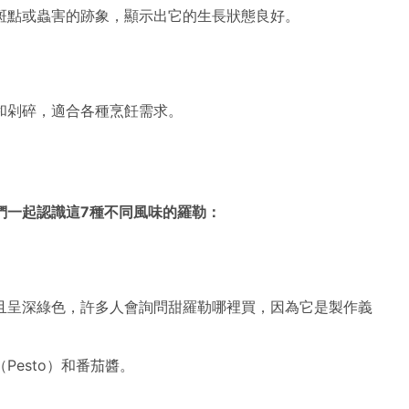
斑點或蟲害的跡象，顯示出它的生長狀態良好。
和剁碎，適合各種烹飪需求。
們一起認識這7種不同風味的羅勒：
且呈深綠色，許多人會詢問甜羅勒哪裡買，因為它是製作義
（Pesto）和番茄醬。