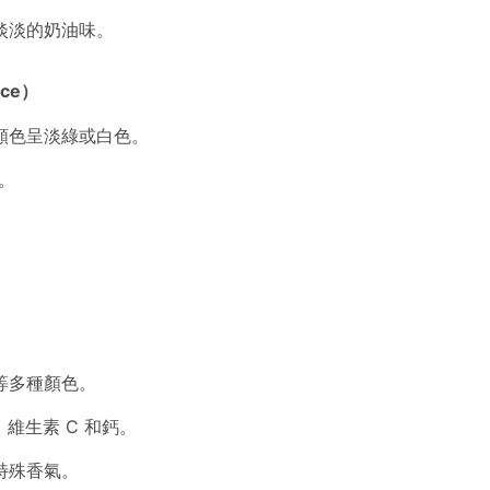
淡淡的奶油味。
uce）
顏色呈淡綠或白色。
。
等多種顏色。
維生素 C 和鈣。
特殊香氣。