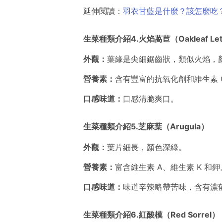
延伸閱讀：
羽衣甘藍是什麼？該怎麼吃
生菜種類介紹4.火焰萵苣（Oakleaf Let
外觀：
葉緣是尖細鋸齒狀，類似火焰，
營養素：
含有豐富的抗氧化劑和維生素 
口感味道：
口感清脆爽口。
生菜種類介紹5.芝麻葉（Arugula）
外觀：
葉片細長，顏色深綠。
營養素：
富含維生素 A、維生素 K 和鉀
口感味道：
味道辛辣略帶苦味，含有濃
生菜種類介紹6.紅酸模（Red Sorrel）