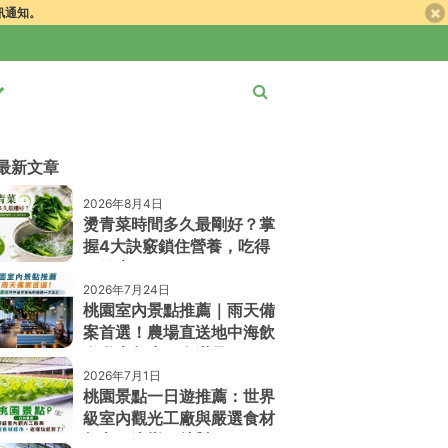
簡訊通知。
最新文章
2026年8月4日
燙青菜時間多久最剛好？掌
握4大訣竅鎖住營養，吃得
更健康！
2026年7月24日
桃園室內景點推薦｜雨天備
案首選！農場直送地中海飲
食私廚餐廳一次滿足
2026年7月1日
桃園景點一日遊推薦：世界
級室內觀光工廠與嚴選食材
超市，這樣玩就對了！