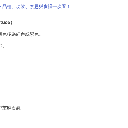
？品種、功效、禁忌與食譜一次看！
tuce）
顏色多為紅色或紫色。
C。
。
郁芝麻香氣。