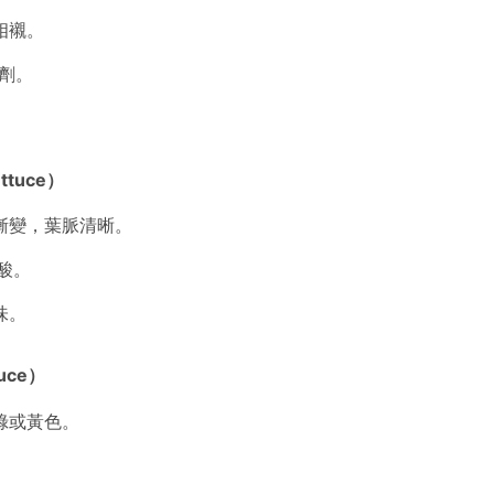
相襯。
化劑。
tuce）
漸變，葉脈清晰。
葉酸。
味。
uce）
綠或黃色。