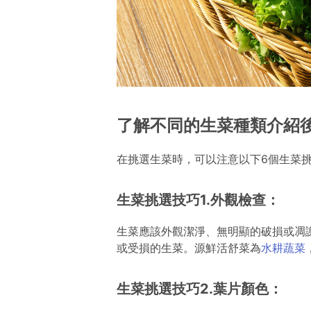
了解不同的生菜種類介紹
在挑選生菜時，可以注意以下6個生菜
生菜挑選技巧1.外觀檢查：
生菜應該外觀潔淨、無明顯的破損或凋
或受損的生菜。源鮮活舒菜為
水耕蔬菜
生菜挑選技巧2.葉片顏色：