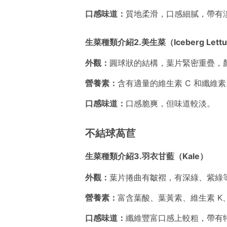
口感味道：
質地柔滑，口感細膩，帶有
生菜種類介紹2.美生菜（Iceberg Lett
外觀：
圓球狀的結構，葉片緊密重疊，
營養素：
含有適量的維生素 C 和纖維素
口感味道：
口感脆爽，但味道較淡。
不結球萵苣
生菜種類介紹3.羽衣甘藍（Kale）
外觀：
葉片捲曲有皺褶，有深綠、紫綠
營養素：
富含葉酸、葉黃素、維生素 K、
口感味道：
纖維豐富口感上較粗，帶有