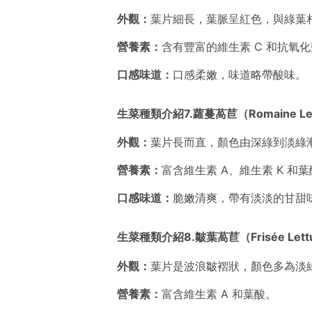
外觀：
葉片細長，葉脈呈紅色，與綠葉
營養素：
含有豐富的維生素 C 和抗氧
口感味道：
口感柔嫩，味道略帶酸味。
生菜種類介紹7.蘿蔓萵苣（Romaine Let
外觀：
葉片長而直，顏色由深綠到淡綠
營養素：
富含維生素 A、維生素 K 和
口感味道：
脆嫩清爽，帶有淡淡的甘甜
生菜種類介紹8.皺葉萵苣（Frisée Lett
外觀：
葉片是波浪皺褶狀，顏色多為淡
營養素：
富含維生素 A 和葉酸。