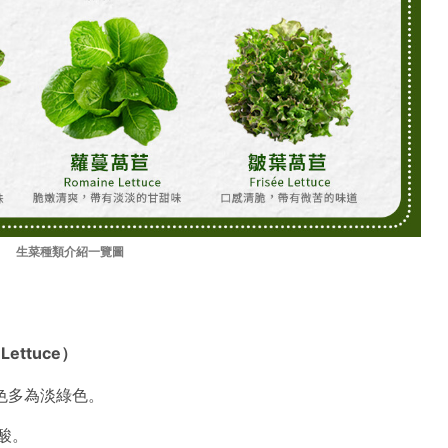
生菜種類介紹一覽圖
ettuce）
色多為淡綠色。
葉酸。