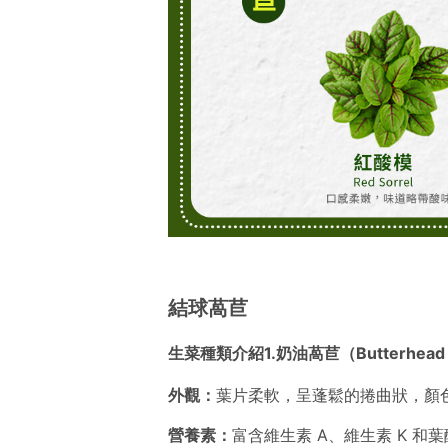
結球萵苣
生菜種類介紹1.奶油萵苣（Butterhead L
外觀：
葉片柔軟，呈蓬鬆的捲曲狀，顏
營養素：
富含維生素 A、維生素 K 和