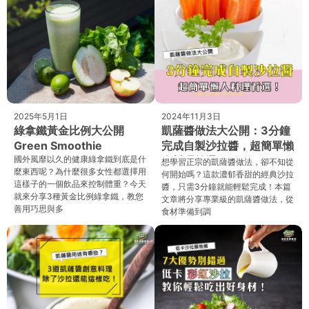
2025年5月1日
2024年11月3日
綠拿鐵黃金比例大公開
凱薩醬做法大公開：3分鐘
Green Smoothie
完成自製沙拉醬，超簡單懶
國外風靡以久的健康綠拿鐵到底是什
人料理首選！
想學習正宗的凱薩醬做法，卻不知從
麼東西呢？為什麼很多女性都選擇用
何開始嗎？這款濃郁香甜的經典沙拉
這樣子的一個飲品來控制體重？今天
醬，只需3分鐘就能輕鬆完成！本篇
就來分享3種黃金比例綠拿鐵，教您
文章將分享專業級的凱薩醬做法，從
善用巧思與多
食材準備到調