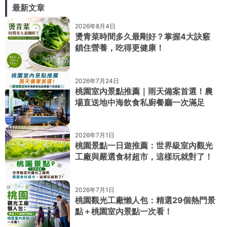
最新文章
2026年8月4日
燙青菜時間多久最剛好？掌握4大訣竅
鎖住營養，吃得更健康！
2026年7月24日
桃園室內景點推薦｜雨天備案首選！農
場直送地中海飲食私廚餐廳一次滿足
2026年7月1日
桃園景點一日遊推薦：世界級室內觀光
工廠與嚴選食材超市，這樣玩就對了！
2026年7月1日
桃園觀光工廠懶人包：精選29個熱門景
點＋桃園室內景點一次看！