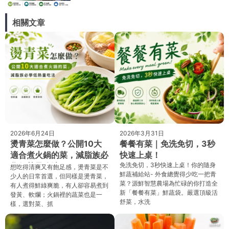
相關文章
2026年6月24日
2026年3月31日
燙青菜怎麼做？公開10大
餐餐有菜｜免洗免切，3秒
適合煮火鍋的菜，減脂族必
快速上桌！
學低熱量吃法
免洗免切，3秒快速上桌！你的隨身
想吃得清爽又有飽足感，燙青菜是不
鮮蔬補給站- 外食總覺得少吃一把青
少人的日常首選，但同樣是燙青菜，
菜？源鮮智慧農場為忙碌的你打造全
有人煮得鮮綠爽脆，有人卻容易煮到
新「餐餐有菜」鮮蔬袋。嚴選頂級活
發黃、軟爛；火鍋裡的蔬菜也是一
舒菜，水洗
樣，選對菜、抓