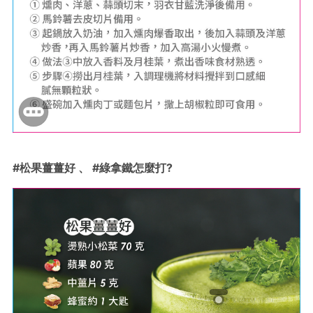
#松果薑薑好 、 #綠拿鐵怎麼打?