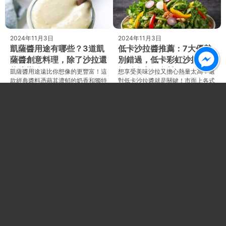
2024年11月3日
2024年11月3日
凱薩醬用途有哪些？3道凱
低卡沙拉醬推薦：7大優勢
薩醬創意料理，除了沙拉還
別錯過，低卡彩虹沙拉教你
能這樣吃！
輕鬆吃出好身材！
凱薩醬用途遠比你想像的更豐富！這
想享受美味沙拉又擔心熱量太高？選
款經典醬料憑藉其濃郁的奶香和獨特
對低卡沙拉醬就是關鍵！市面上各式
的鮮味，讓凱薩醬用途變得更加多
各樣的低卡沙拉醬，不僅能為你的生
元。從經典的沙拉到創新的捲餅、義
菜沙拉增添風味，更能讓你在享受美
大利麵，甚至是
食的同時達到
Facebook
Instagram
LINE