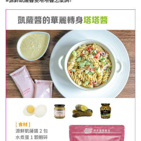
#源鮮凱薩醬變塔塔醬怎麼調?