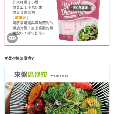
源鮮凱薩醬
#溫沙拉怎麼煮?