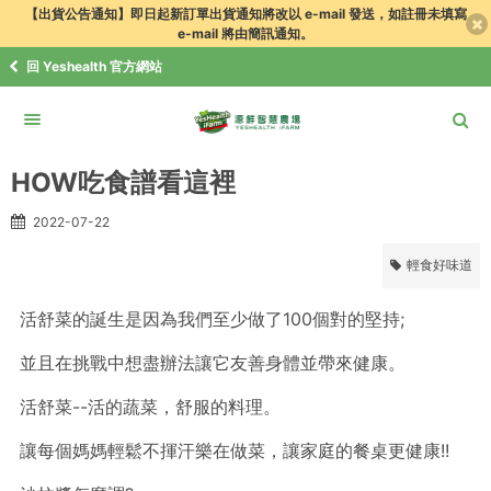
【出貨公告通知】即日起新訂單出貨通知將改以 e-mail 發送，如註冊未填寫
e-mail 將由簡訊通知。
回 Yeshealth 官方網站
食譜．知識+
健康食譜
輕食好味道
HOW吃食譜看這裡
HOW吃食譜看這裡
2022-07-22
輕食好味道
活舒菜的誕生是因為我們至少做了100個對的堅持;
並且在挑戰中想盡辦法讓它友善身體並帶來健康。
活舒菜--活的蔬菜，舒服的料理。
讓每個媽媽輕鬆不揮汗樂在做菜，讓家庭的餐桌更健康!!