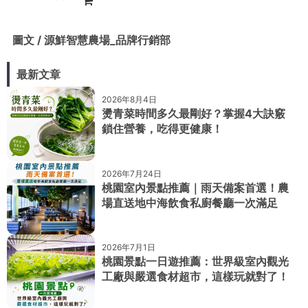
圖文 / 源鮮智慧農場_品牌行銷部
最新文章
2026年8月4日
燙青菜時間多久最剛好？掌握4大訣竅
鎖住營養，吃得更健康！
2026年7月24日
桃園室內景點推薦｜雨天備案首選！農
場直送地中海飲食私廚餐廳一次滿足
2026年7月1日
桃園景點一日遊推薦：世界級室內觀光
工廠與嚴選食材超市，這樣玩就對了！