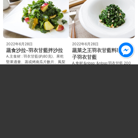
2022年6月28日
2022年6月28日
蔬食沙拉-羽衣甘藍拌沙拉
蔬菜之王羽衣甘藍料理-松
A.主食材 : 羽衣甘藍(約80克)、果乾
子羽衣甘藍
堅果適量、蒸或烤南瓜片數片、鳳梨
A.食材:&nbsp; &nbsp;羽衣甘藍 200
丁、蘋果丁。(可以加羊奶起司適
克、大蒜1顆切末。B.調味品:&nbsp;
量)B.調味品 : 橄欖油1大匙、蘋
&nbsp;橄欖油1大匙、麻油1/2大匙、
海
Facebook
Instagram