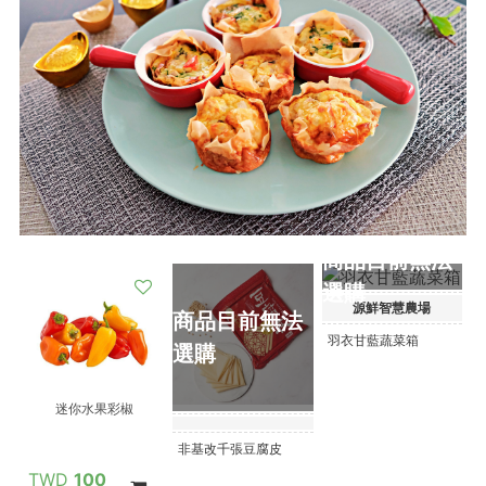
商品目前無法
選購
源鮮智慧農場
商品目前無法
羽衣甘藍蔬菜箱
選購
迷你水果彩椒
非基改千張豆腐皮
100