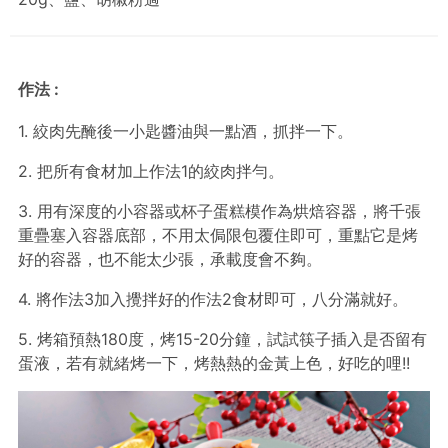
作法 :
1. 絞肉先醃後一小匙醬油與一點酒，抓拌一下。
2. 把所有食材加上作法1的絞肉拌勻。
3. 用有深度的小容器或杯子蛋糕模作為烘焙容器，將千張
重疊塞入容器底部，不用太侷限包覆住即可，重點它是烤
好的容器，也不能太少張，承載度會不夠。
4. 將作法3加入攪拌好的作法2食材即可，八分滿就好。
5. 烤箱預熱180度，烤15-20分鐘，試試筷子插入是否留有
蛋液，若有就緒烤一下，烤熱熱的金黃上色，好吃的哩!!