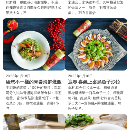
的鮮甜，更能減少油脂攝取。不過，
常適合日常快速料理。其中最受歡迎
你知道燙青菜時間多久最剛好嗎？如
的做法之一，就是「羽衣甘藍炒
果燙太久，不
蛋」。羽衣甘藍炒
2023年1月18日
2023年1月16日
給您不一樣的青醬海鮮燉飯
迎春 喜氣上桌烏魚子沙拉
主廚級的青醬，100分的堅持，造就
食材:綜合沙拉盒一盒、彩椒適量、
滿分的滋味青醬海鮮燉飯食材：洋蔥
黑橄欖適量一口烏魚子一片、櫻桃蘿
適量、 甜椒蕈菇類適量 蝦子2-3隻
蔔2顆、紅蘋果1粒做法:綜合萵苣切
淡菜2-3個、橄欖油適量、青醬1小
示口大小+彩椒絲+黑橄欖適量。烏
包
魚子切片、