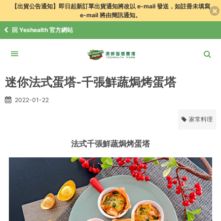
【出貨公告通知】即日起新訂單出貨通知將改以 e-mail 發送，如註冊未填寫
e-mail 將由簡訊通知。
回 Yeshealth 官方網站
食譜．知識+
健康食譜
家常料理
迷你法式蛋塔-千張鮮蔬焗烤蛋塔
迷你法式蛋塔-千張鮮蔬焗烤蛋塔
2022-01-22
家常料理
法式千張鮮蔬焗烤蛋塔