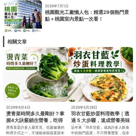
2026年7月1日
桃園觀光工廠懶人包：精選29個熱門景
點＋桃園室內景點一次看！
相關文章
2026年8月4日
2026年5月28日
燙青菜時間多久最剛好？掌
羽衣甘藍炒蛋料理教學｜透
握4大訣竅鎖住營養，吃得
過 5 大步驟，速成營養美味
更健康！
家常菜！
燙青菜是許多人最常見、也最健康的
近年來「羽衣甘藍」成為許多人飲食
料理方式之一，不僅能保留蔬菜原本
中的熱門蔬菜，不只營養豐富，也非