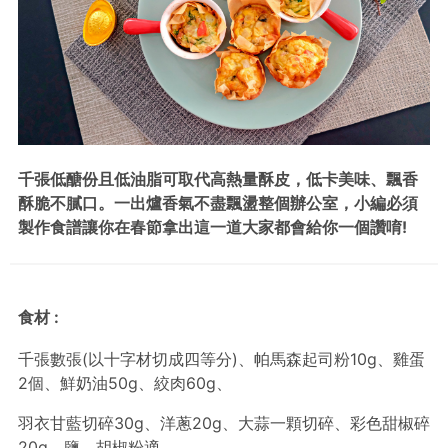
千張低醣份且低油脂可取代高熱量酥皮，
低卡美味、
飄香
酥脆不膩口。
一出爐香氣不盡飄盪整個辦公室，小編必須
製作食譜讓你在春節拿出這一道
大家都會給你一個讚唷!
食材 :
千張數張(以十字材切成四等分)、帕馬森起司粉10g、雞蛋
2個、鮮奶油50g、絞肉60g、
羽衣甘藍切碎30g、洋蔥20g、大蒜一顆切碎、彩色甜椒碎
20g、鹽、胡椒粉適