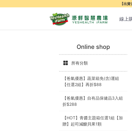
【出貨公
線上
Online shop
所有分類
【爸氣優惠】蔬菜箱免(含)運組
【任選2組】再折$88
【爸氣優惠】自有品保健品3入組
折$288
【HOT】青醬主題箱任選1組【加
贈】起司減醣貝果1顆