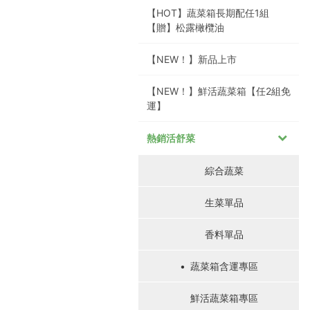
【HOT】蔬菜箱長期配任1組
【贈】松露橄欖油
【NEW！】新品上市
【NEW！】鮮活蔬菜箱【任2組免
運】
熱銷活舒菜
綜合蔬菜
生菜單品
香料單品
蔬菜箱含運專區
鮮活蔬菜箱專區