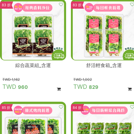
83 折
83 折
綜合蔬菜組_含運
舒活輕食箱_含運
1,162
1,002
960
829
85 折
84 折