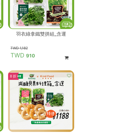
羽衣綠拿鐵雙拼組_含運
1,182
910
8 折