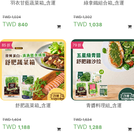
羽衣甘藍蔬菜箱_含運
綠拿鐵組合箱_含運
1,024
1,302
840
1,038
85 折
79 折
舒肥蔬菜箱_含運
青醬料理組_含運
1,404
1,634
1,188
1,288