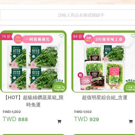
74 折
84 折
【HOT】超級綠鑽蔬菜箱_限
超值明星綜合組_含運
時免運
1,202
1,102
888
929