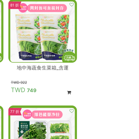
81 折
地中海蔬食生菜箱_含運
922
749
77 折