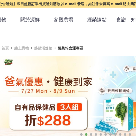
告通知】即日起新訂單出貨通知將改以 e-mail 發送，如註冊未填寫 e-mail 將由
購物
關於源鮮
參觀農場
經銷據點
食譜．知
首頁
線上購物
熱銷活舒菜
蔬菜箱含運專區