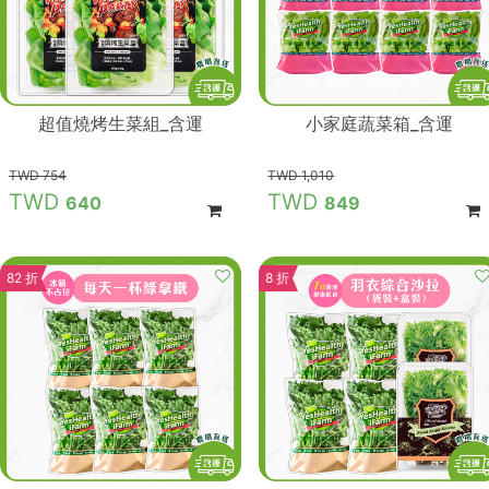
超值燒烤生菜組_含運
小家庭蔬菜箱_含運
754
1,010
640
849
82 折
8 折