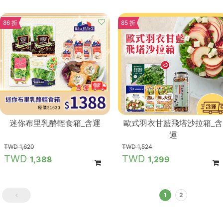
86 折
85 折
迷你布里乳酪輕食箱_含運
歐式羽衣甘藍飛塔沙拉箱_含
運
1,620
1,524
1,388
1,299
1
2