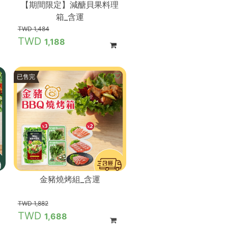
【期間限定】減醣貝果料理
箱_含運
1,484
1,188
9 折
已售完
金豬燒烤組_含運
1,882
1,688