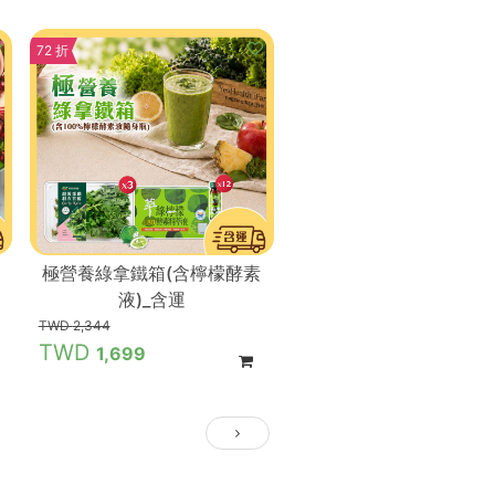
72 折
極營養綠拿鐵箱(含檸檬酵素
液)_含運
2,344
1,699