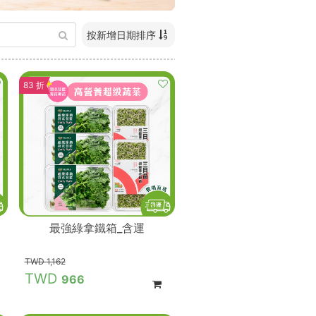
按新增日期排序
83 折
最強綠拿鐵箱_含運
1,162
966