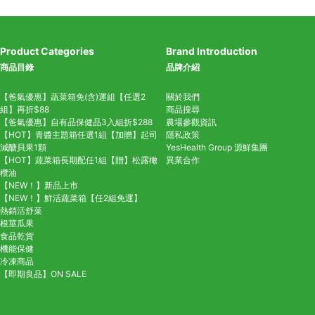
Product Categories
Brand Introduction
商品目錄
品牌介紹
【爸氣優惠】蔬菜箱免(含)運組【任選2
關於我們
組】再折$88
商品搜尋
【爸氣優惠】自有品保健品3入組折$288
農場參觀資訊
【HOT】青醬主題箱任選1組【加贈】起司
隱私政策
減醣貝果1顆
YesHealth Group
源鮮集團
【HOT】蔬菜箱長期配任1組【贈】松露橄
異業合作
欖油
【NEW！】新品上市
【NEW！】鮮活蔬菜箱【任2組免運】
熱銷活舒菜
根莖瓜果
食品乾貨
機能保健
冷凍商品
【即期良品】ON SALE