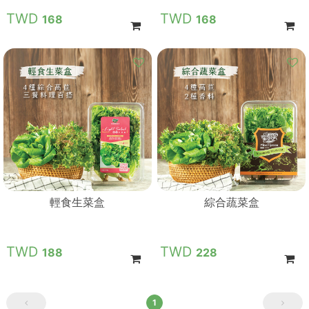
168
168
輕食生菜盒
綜合蔬菜盒
188
228
1