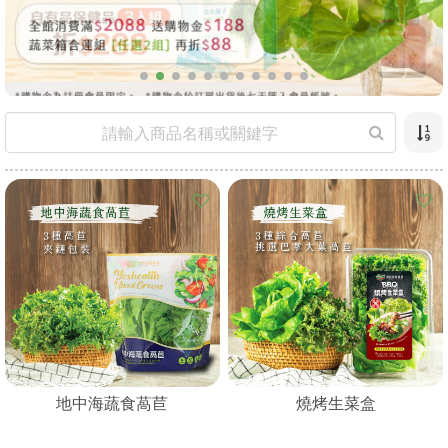
地中海蔬食萵苣
燒烤生菜盒